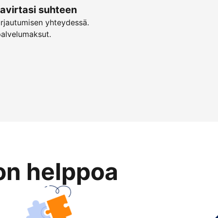
virtasi suhteen
irjautumisen yhteydessä.
palvelumaksut.
on helppoa