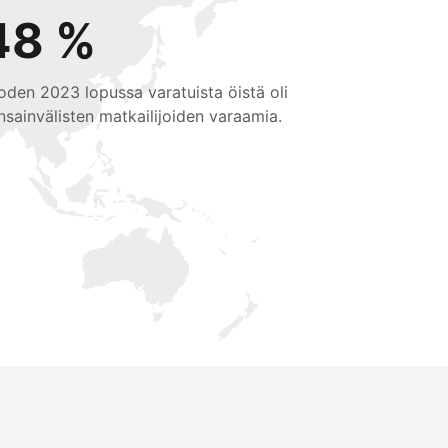
48 %
oden 2023 lopussa varatuista öistä oli
nsainvälisten matkailijoiden varaamia.