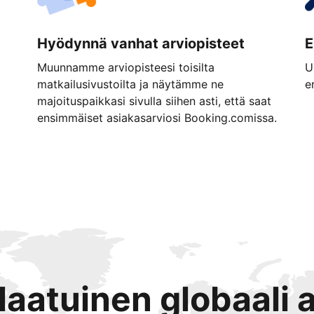
Hyödynnä vanhat arviopisteet
E
Muunnamme arviopisteesi toisilta
U
matkailusivustoilta ja näytämme ne
e
majoituspaikkasi sivulla siihen asti, että saat
ensimmäiset asiakasarviosi Booking.comissa.
tlaatuinen globaali