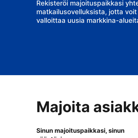
bed & breakfa
Rekisteröi majoituspaikkasi yh
matkailusovelluksista, jotta voit
valloittaa uusia markkina-alueit
Majoita asiak
Sinun majoituspaikkasi, sinun