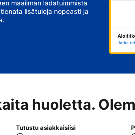
stisi
teen maailman ladatuimmista
 tienata lisätuloja nopeasti ja
a.
Aloitit
Jatka re
kaita huoletta. Ole
Tutustu asiakkaisiisi
P