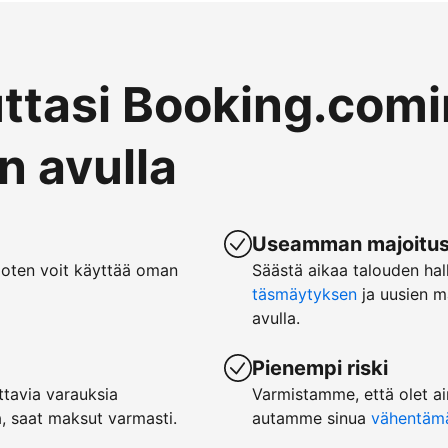
uttasi Booking.comi
 avulla
Useamman majoituspa
joten voit käyttää oman
Säästä aikaa talouden hal
täsmäytyksen
ja uusien m
avulla.
Pienempi riski
tavia varauksia
Varmistamme, että olet ai
, saat maksut varmasti.
autamme sinua
vähentämää