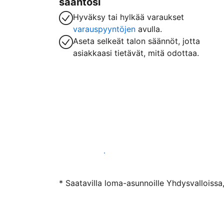
sääntösi
Hyväksy tai hylkää varaukset
varauspyyntöjen
avulla.
Aseta selkeät talon säännöt, jotta
asiakkaasi tietävät, mitä odottaa.
Ryhdy majoittajaksi
* Saatavilla loma-asunnoille Yhdysvalloissa,