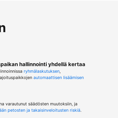
n
ikan hallinnointi yhdellä kertaa
linnoinnissa
ryhmälaskutuksen
,
ajoituspaikkojen
automaattisen lisäämisen
na varautunut säädösten muutoksiin, ja
n petosten ja takaisinveloitusten riskiä
.