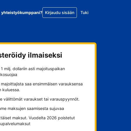
o yhteistyökumppani?
Kirjaudu sisään
Tuki
steröidy ilmaiseksi
1 milj. dollariin asti majoituspaikan
nkosuojaa
 majoittajista saa ensimmäisen varauksensa
n kuluessa.
se välittömät varaukset tai varauspyynnöt.
me maksujen saamisesta sujuvaa
ttäiset maksut. Vuodelta 2026 poistetut
upalvelumaksut