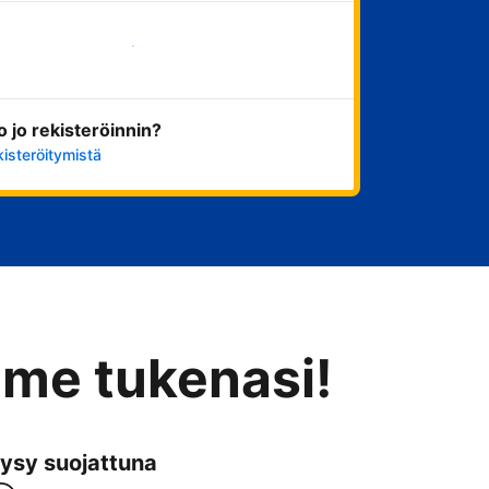
Aloita nyt
ko jo rekisteröinnin?
kisteröitymistä
mme tukenasi!
ysy suojattuna