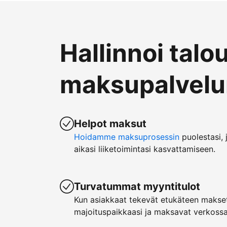
Hallinnoi talo
maksupalvelun
Helpot maksut
Hoidamme maksuprosessin
puolestasi, 
aikasi liiketoimintasi kasvattamiseen.
Turvatummat myyntitulot
Kun asiakkaat tekevät etukäteen makset
majoituspaikkaasi ja maksavat verkossa