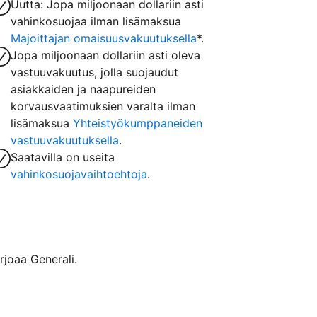
Uutta: Jopa miljoonaan dollariin asti
vahinkosuojaa ilman lisämaksua
Majoittajan omaisuusvakuutuksella
*.
Jopa miljoonaan dollariin asti oleva
vastuuvakuutus, jolla suojaudut
asiakkaiden ja naapureiden
korvausvaatimuksien varalta ilman
lisämaksua
Yhteistyökumppaneiden
vastuuvakuutuksella
.
Saatavilla on useita
vahinkosuojavaihtoehtoja
.
rjoaa Generali.