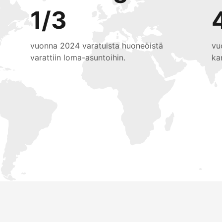
1/3
vuonna 2024 varatuista huoneöistä
vu
varattiin loma-asuntoihin.
ka