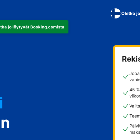
Oletko j
otka jo löytyvät Booking.comista
Reki
Jopa 
vahi
45 %
viiko
i
Valit
in
Teem
Päivi
maks