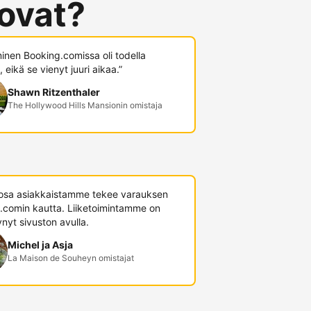
 ovat?
minen Booking.comissa oli todella
 eikä se vienyt juuri aikaa.”
Shawn Ritzenthaler
The Hollywood Hills Mansionin omistaja
 osa asiakkaistamme tekee varauksen
.comin kautta. Liiketoimintamme on
nyt sivuston avulla.
Michel ja Asja
La Maison de Souheyn omistajat