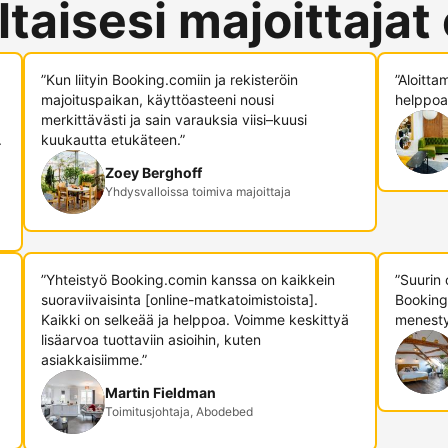
ltaisesi majoittajat
”Kun liityin Booking.comiin ja rekisteröin
”Aloitta
majoituspaikan, käyttöasteeni nousi
helppoa,
merkittävästi ja sain varauksia viisi–kuusi
.
kuukautta etukäteen.”
Zoey Berghoff
Yhdysvalloissa toimiva majoittaja
”Yhteistyö Booking.comin kanssa on kaikkein
”Suurin
suoraviivaisinta [online-matkatoimistoista].
Booking
Kaikki on selkeää ja helppoa. Voimme keskittyä
menesty
lisäarvoa tuottaviin asioihin, kuten
asiakkaisiimme.”
Martin Fieldman
Toimitusjohtaja, Abodebed