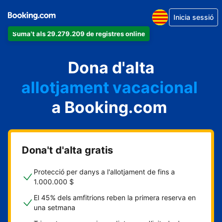
Inicia sessió
Suma't als 29.279.209 de registres online
un apartament
Dona d'alta
un hotel
allotjament vacacional
a Booking.com
un hostal
una casa rural
Dona't d'alta gratis
Protecció per danys a l'allotjament de fins a
1.000.000 $
El 45% dels amfitrions reben la primera reserva en
una setmana