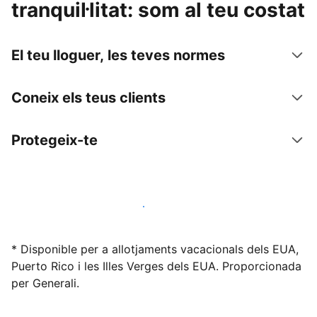
tranquil·litat: som al teu costat
El teu lloguer, les teves normes
Coneix els teus clients
Protegeix-te
Lloga l'allotjament amb nosaltres avui mateix
* Disponible per a allotjaments vacacionals dels EUA,
Puerto Rico i les Illes Verges dels EUA. Proporcionada
per Generali.