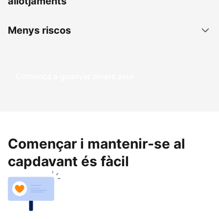
allotjaments
Menys riscos
Comença a guanyar diners avui
Començar i mantenir-se al
capdavant és fàcil