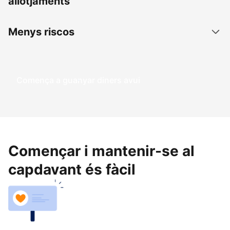
allotjaments
Menys riscos
Comença a guanyar diners avui
Començar i mantenir-se al
capdavant és fàcil