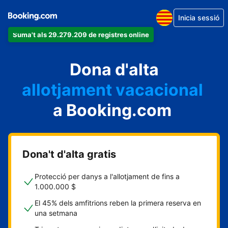
Inicia sessió
Suma't als 29.279.209 de registres online
un apartament
Dona d'alta
un hotel
allotjament vacacional
a Booking.com
un hostal
una casa rural
Dona't d'alta gratis
Protecció per danys a l'allotjament de fins a
1.000.000 $
El 45% dels amfitrions reben la primera reserva en
una setmana