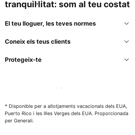
tranquil·litat: som al teu costat
El teu lloguer, les teves normes
Coneix els teus clients
Protegeix-te
Lloga l'allotjament amb nosaltres avui mateix
* Disponible per a allotjaments vacacionals dels EUA,
Puerto Rico i les Illes Verges dels EUA. Proporcionada
per Generali.