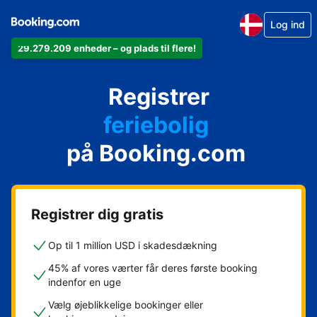
Log ind
29.279.209 enheder – og plads til flere!
din lejlighed
Registrer
dit hotel
feriebolig
på Booking.com
dit pensionat
dit bed & breakfast
Registrer dig gratis
Op til 1 million USD i skadesdækning
45% af vores værter får deres første booking
indenfor en uge
Vælg øjeblikkelige bookinger eller