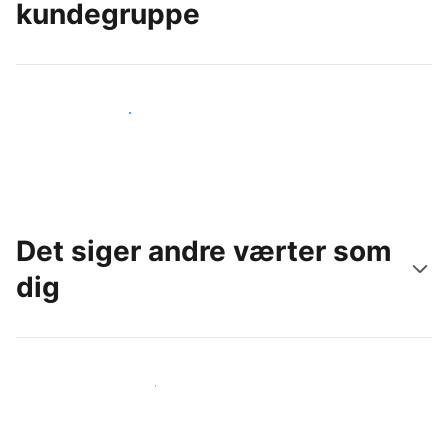
kundegruppe
Nå ud til nye gæster i dag
Det siger andre værter som
dig
Slut dig til andre værter som dig