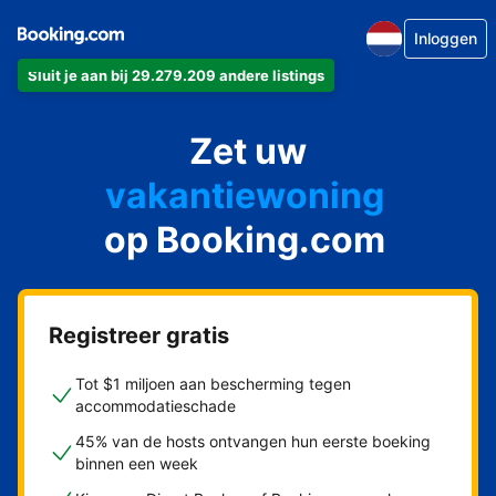
Inloggen
Sluit je aan bij 29.279.209 andere listings
appartement
Zet uw
hotel
vakantiewoning
op Booking.com
pension
bed & breakfast
Registreer gratis
Tot $1 miljoen aan bescherming tegen
accommodatieschade
45% van de hosts ontvangen hun eerste boeking
binnen een week