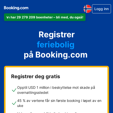
Logg inn
Vi har 29 279 209 boenheter – bli med, du også!
leiligheten din
hotellet ditt
Registrer
feriebolig
gjestgiveriet ditt
på Booking.com
rorbua di
Registrer deg gratis
Opptil USD 1 million i beskyttelse mot skade på
overnattingsstedet
45 % av vertene får sin første booking i løpet av en
uke