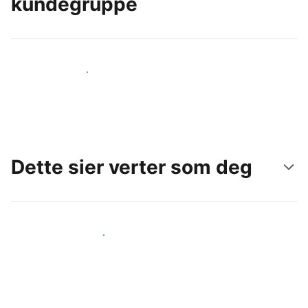
kundegruppe
Nå ut til nye gjester i dag
Dette sier verter som deg
Gjør som andre verter som deg