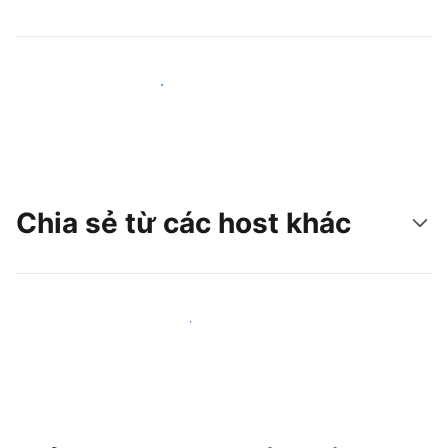
Tiếp cận khách mới ngay hôm nay
Chia sẻ từ các host khác
Tham gia cùng các host giống như Quý vị