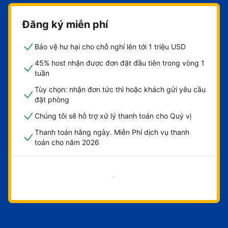
Đăng ký miễn phí
Bảo vệ hư hại cho chỗ nghỉ lên tới 1 triệu USD
45% host nhận được đơn đặt đầu tiên trong vòng 1
tuần
Tùy chọn: nhận đơn tức thì hoặc khách gửi yêu cầu
đặt phòng
Chúng tôi sẽ hỗ trợ xử lý thanh toán cho Quý vị
Thanh toán hằng ngày. Miễn Phí dịch vụ thanh
toán cho năm 2026
Bắt đầu ngay