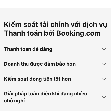
Kiểm soát tài chính với dịch vụ
Thanh toán bởi Booking.com
Thanh toán dễ dàng
Doanh thu được đảm bảo hơn
Kiểm soát dòng tiền tốt hơn
Giải pháp toàn diện khi đăng nhiều
chỗ nghỉ