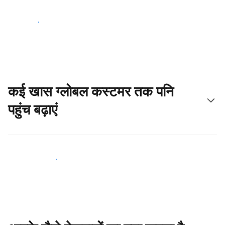
आज ही शुरू करें
कई खास ग्लोबल कस्टमर तक पनि
पहुंच बढ़ाएं
आज ही नए मेहमानों तक पहुंचें