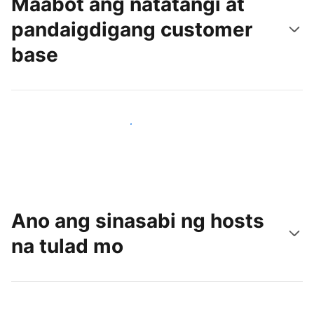
Maabot ang natatangi at
pandaigdigang customer
base
Makaabot ng mga bagong guest ngayon
Ano ang sinasabi ng hosts
na tulad mo