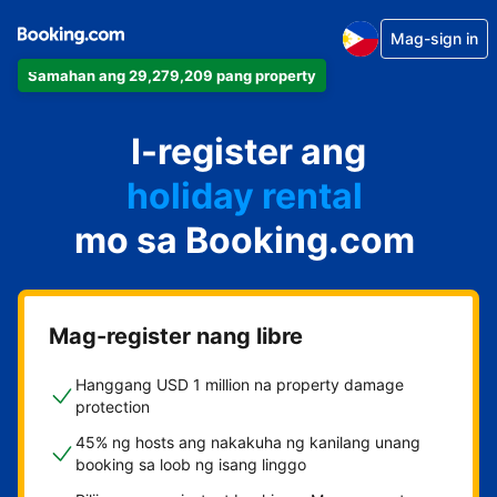
Mag-sign in
Samahan ang 29,279,209 pang property
apartment
I-register ang
hotel
holiday rental
mo sa Booking.com
guest house
bed and breakfast
Mag-register nang libre
Hanggang USD 1 million na property damage
protection
45% ng hosts ang nakakuha ng kanilang unang
booking sa loob ng isang linggo