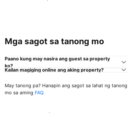
Sumama sa mga host na tulad mo
Mga sagot sa tanong mo
Paano kung may nasira ang guest sa property
ko?
Kailan magiging online ang aking property?
May tanong pa? Hanapin ang sagot sa lahat ng tanong
mo sa aming
FAQ
Simulang i-welcome ang mga guest