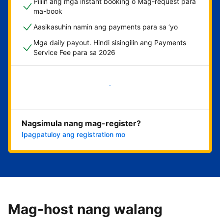
Piliin ang mga instant booking o Mag-request para
ma-book
Aasikasuhin namin ang payments para sa ‘yo
Mga daily payout. Hindi sisingilin ang Payments
Service Fee para sa 2026
Magsimula na
Nagsimula nang mag-register?
Ipagpatuloy ang registration mo
Mag-host nang walang