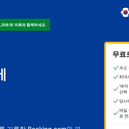
9,209개! 저희와 함께하세요.
무료
숙소 
에
45%
'예약
선택
당사
매일 
료 면