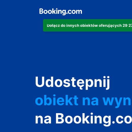
Dołącz do innych obiektów oferujących 29 
apartament
hotel
Udostępnij
obiekt na wy
wakacyjny
na Booking.c