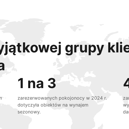
yjątkowej grupy kli
a
1 na 3
m
zarezerwowanych pokojonocy w 2024 r.
za
dotyczyła obiektów na wynajem
wy
sezonowy.
da