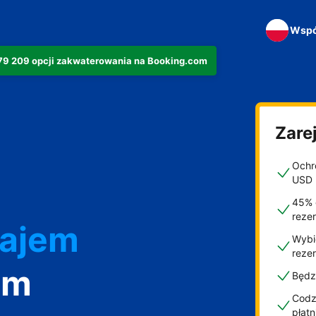
Wspó
279 209 opcji zakwaterowania na Booking.com
Zarej
Ochro
USD
45% 
reze
najem
Wybi
reze
om
Będz
Codzi
płat