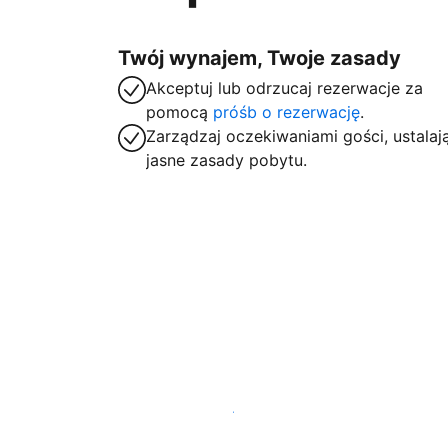
Twój wynajem, Twoje zasady
Akceptuj lub odrzucaj rezerwacje za
pomocą
próśb o rezerwację
.
Zarządzaj oczekiwaniami gości, ustalaj
jasne zasady pobytu.
Zarejestruj obiekt już dziś