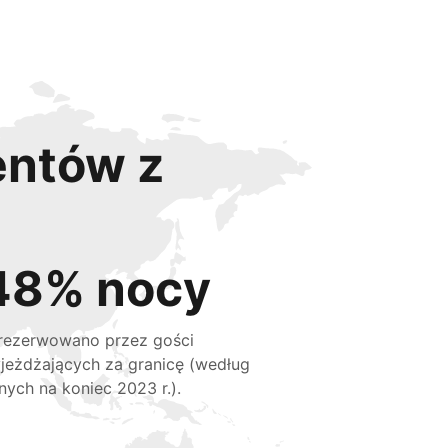
entów z
48% nocy
rezerwowano przez gości
jeżdżających za granicę (według
nych na koniec 2023 r.).