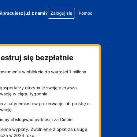
łpracujesz już z nami?
Zaloguj się
Pomoc
estruj się bezpłatnie
na mienia w obiekcie do wartości 1 miliona
gospodarzy otrzymuje swoją pierwszą
rwację w ciągu tygodnia
erz natychmiastową rezerwację lub prośbę o
rwację
iemy obsługiwać płatności za Ciebie
enne wypłaty. Zwolnienie z opłat za usługę
niczą w 2026 roku.