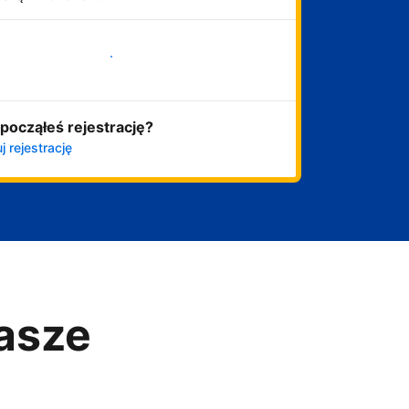
Zacznij już teraz
począłeś rejestrację?
j rejestrację
asze