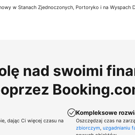
nowy w Stanach Zjednoczonych, Portoryko i na Wyspach 
rolę nad swoimi fin
poprzez Booking.c
Kompleksowe rozwią
ie, dając Ci więcej czasu na
Oszczędzaj czas na zarzą
zbiorczym
,
uzgadnianiu f