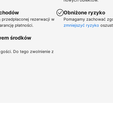
nowych obiektów.
ychodów
Obniżone ryzyko
 przedpłaconej rezerwacji w
Pomagamy zachować zgod
arancję płatności.
zmniejszyć ryzyko
oszust
ywem środków
gości. Do tego zwolnienie z