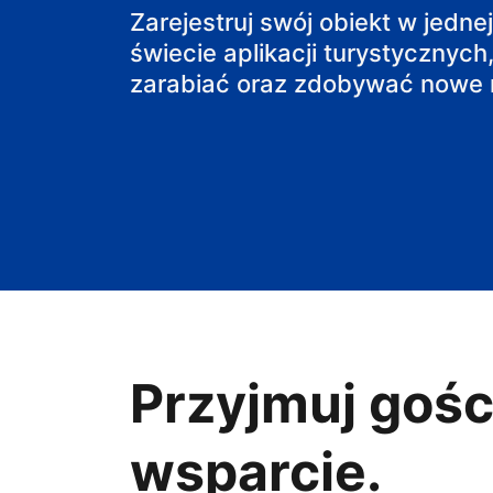
pensjonat
Zarejestruj swój obiekt w jedne
świecie aplikacji turystycznych,
obiekt B&B
zarabiać oraz zdobywać nowe r
Przyjmuj gośc
wsparcie.