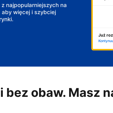
j z najpopularniejszych na
 aby więcej i szybciej
ynki.
Już roz
Kontynuu
i bez obaw. Masz n