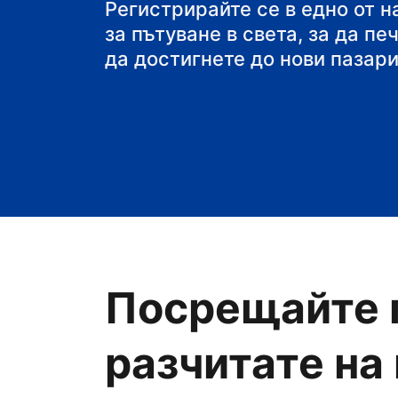
своя пансион със з
Регистрирайте се в едно от 
за пътуване в света, за да пе
да достигнете до нови пазари
Посрещайте 
разчитате на