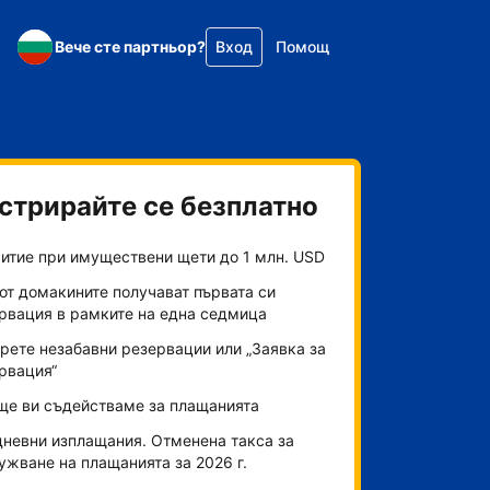
Вече сте партньор?
Вход
Помощ
стрирайте се безплатно
итие при имуществени щети до 1 млн. USD
от домакините получават първата си
рвация в рамките на една седмица
рете незабавни резервации или „Заявка за
рвация“
ще ви съдействаме за плащанията
невни изплащания. Отменена такса за
ужване на плащанията за 2026 г.