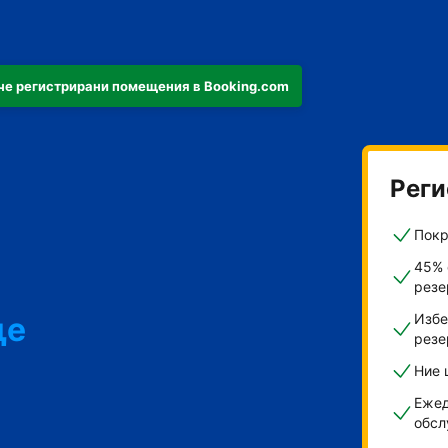
че регистрирани помещения в Booking.com
Реги
Покр
45% 
резе
ще
Избе
резе
Ние 
ти
Ежед
обсл