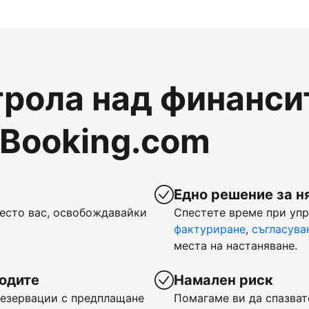
рола над финансит
 Booking.com
Едно решение за н
есто вас, освобождавайки
Спестете време при уп
фактуриране
,
съгласува
места на настаняване.
ходите
Намален риск
 резервации с предплащане
Помагаме ви да спазват