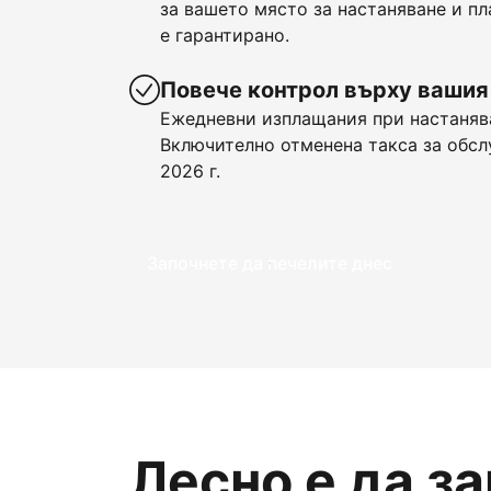
за вашето място за настаняване и пл
е гарантирано.
Повече контрол върху вашия
Ежедневни изплащания при настанява
Включително отменена такса за обсл
2026 г.
Започнете да печелите днес
Лесно е да з