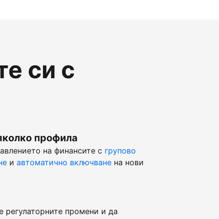
е си с
яколко профила
равлението на финансите с
групово
не
и
автоматично включване
на нови
е регулаторните промени и да