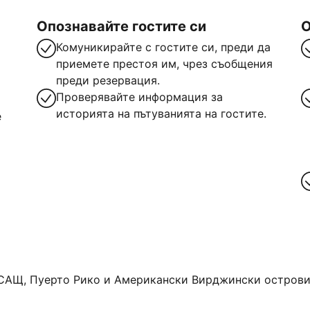
Опознавайте гостите си
О
Комуникирайте с гостите си, преди да
приемете престоя им, чрез съобщения
преди резервация.
Проверявайте информация за
историята на пътуванията на гостите.
е
САЩ, Пуерто Рико и Американски Вирджински острови. 