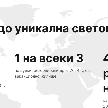
до уникална свето
1 на всеки 3
нощувки, резервирани през 2024 г., е за
ваканционно жилище.
 г.
са
20