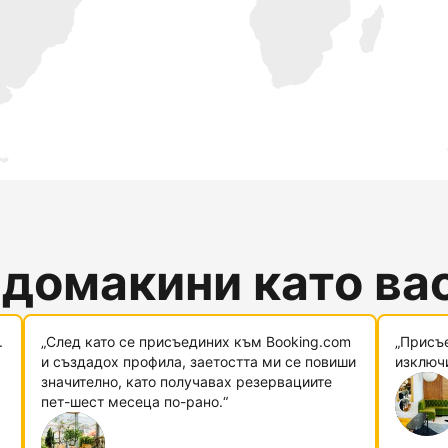
 домакини като ва
.
„След като се присъединих към Booking.com
„Присъ
и създадох профила, заетостта ми се повиши
изключи
значително, като получавах резервациите
пет-шест месеца по-рано.“