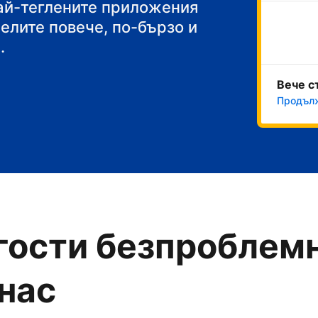
акуска
най-теглените приложения
челите повече, по-бързо и
.
Вече с
Продълж
гости безпроблемн
 нас