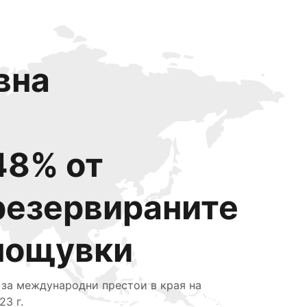
вна
48% от
резервираните
нощувки
 за международни престои в края на
23 г.