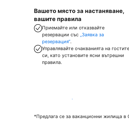
Вашето място за настаняване,
вашите правила
Приемайте или отказвайте
резервации със
„Заявка за
резервация“
.
Управлявайте очакванията на гостит
си, като установите ясни вътрешни
правила.
Посрещайте гости с нас днес
*Предлага се за ваканционни жилища в 