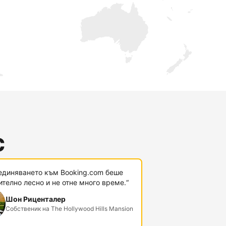
с
единяването към Booking.com беше
телно лесно и не отне много време.“
Шон Риценталер
Собственик на The Hollywood Hills Mansion