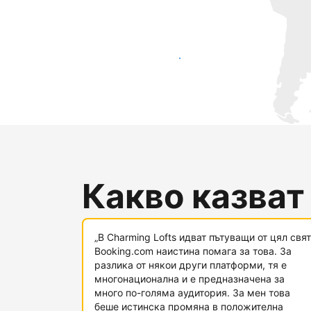
Достигнете до нови гости днес
Какво казват
„В Charming Lofts идват пътуващи от цял свят
Booking.com наистина помага за това. За
разлика от някои други платформи, тя е
многонационална и е предназначена за
много по-голяма аудитория. За мен това
беше истинска промяна в положителна