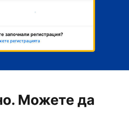
Начало
те започнали регистрация?
ете регистрацията
о. Можете да