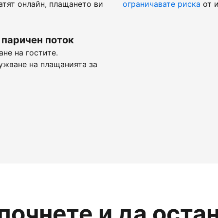
атят онлайн, плащането ви
ограничавате риска
от и
 паричен поток
не на гостите.
ужване на плащанията за
апочнете и да оста