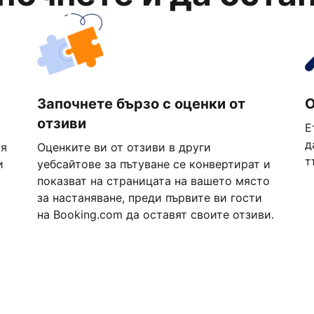
Започнете бързо с оценки от
О
отзиви
Е
д
ия
Оценките ви от отзиви в други
т
и
уебсайтове за пътуване се конвертират и
показват на страницата на вашето място
за настаняване, преди първите ви гости
на Booking.com да оставят своите отзиви.