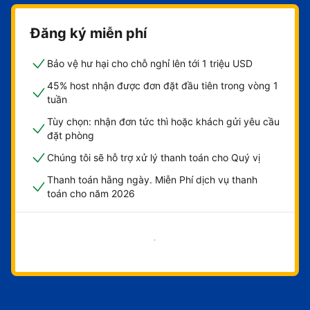
Đăng ký miễn phí
Bảo vệ hư hại cho chỗ nghỉ lên tới 1 triệu USD
45% host nhận được đơn đặt đầu tiên trong vòng 1
tuần
Tùy chọn: nhận đơn tức thì hoặc khách gửi yêu cầu
đặt phòng
Chúng tôi sẽ hỗ trợ xử lý thanh toán cho Quý vị
Thanh toán hằng ngày. Miễn Phí dịch vụ thanh
toán cho năm 2026
Bắt đầu ngay