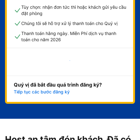
Tùy chọn: nhận đơn tức thì hoặc khách gửi yêu cầu
đặt phòng
Chúng tôi sẽ hỗ trợ xử lý thanh toán cho Quý vị
Thanh toán hằng ngày. Miễn Phí dịch vụ thanh
toán cho năm 2026
Bắt đầu ngay
Quý vị đã bắt đầu quá trình đăng ký?
Tiếp tục các bước đăng ký
Host an tâm đón khách. Đã có