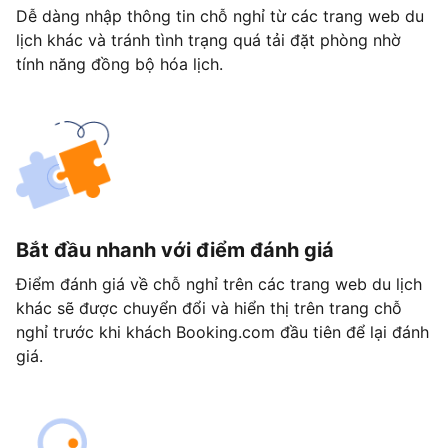
Dễ dàng nhập thông tin chỗ nghỉ từ các trang web du
lịch khác và tránh tình trạng quá tải đặt phòng nhờ
tính năng đồng bộ hóa lịch.
Bắt đầu nhanh với điểm đánh giá
Điểm đánh giá về chỗ nghỉ trên các trang web du lịch
khác sẽ được chuyển đổi và hiển thị trên trang chỗ
nghỉ trước khi khách Booking.com đầu tiên để lại đánh
giá.