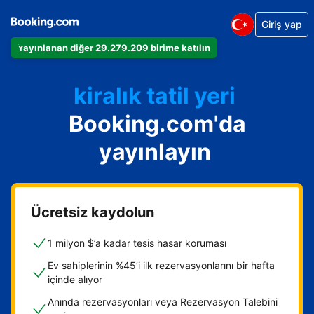
Giriş yap
Dairenizi
Yayınlanan diğer 29.279.209 birime katılın
Otelinizi
kiralık tatil yeri
Booking.com'da
Konukevinizi
Oda ve kahvaltı tesisinizi
yayınlayın
Ücretsiz kaydolun
1 milyon $’a kadar tesis hasar koruması
Ev sahiplerinin %45’i ilk rezervasyonlarını bir hafta
içinde alıyor
Anında rezervasyonları veya Rezervasyon Talebini