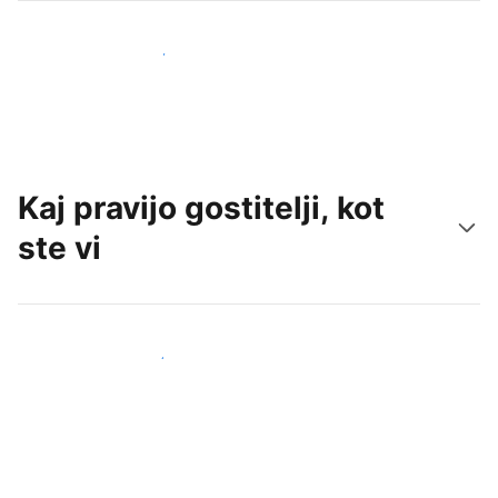
Pridobite nove goste še danes
Kaj pravijo gostitelji, kot
ste vi
Pridruži se drugim gostiteljem