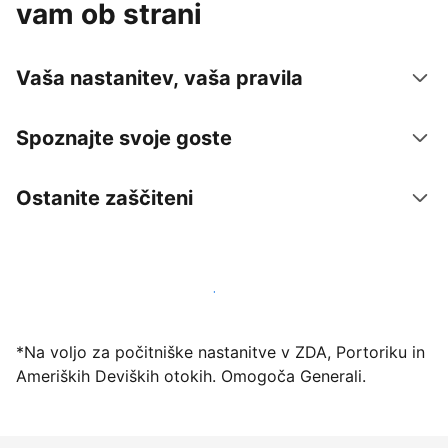
vam ob strani
Vaša nastanitev, vaša pravila
Spoznajte svoje goste
Ostanite zaščiteni
Danes ponudite nastanitev prek naše platforme
*Na voljo za počitniške nastanitve v ZDA, Portoriku in
Ameriških Deviških otokih. Omogoča Generali.