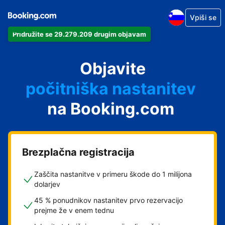
Vpiši se
Pridružite se 29.279.209 drugim objavam
svoj apartma
svoj hotel
Objavite
počitniška nastanitev
na Booking.com
svoje gostišče
svoj B&B
Brezplačna registracija
Zaščita nastanitve v primeru škode do 1 milijona
dolarjev
45 % ponudnikov nastanitev prvo rezervacijo
prejme že v enem tednu