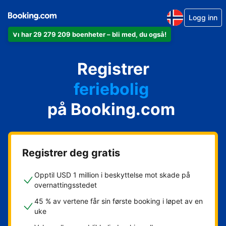
Logg inn
Vi har 29 279 209 boenheter – bli med, du også!
leiligheten din
hotellet ditt
Registrer
feriebolig
gjestgiveriet ditt
på Booking.com
rorbua di
Registrer deg gratis
Opptil USD 1 million i beskyttelse mot skade på
overnattingsstedet
45 % av vertene får sin første booking i løpet av en
uke