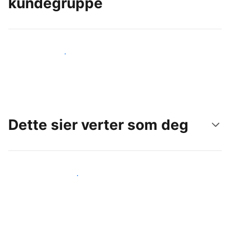
kundegruppe
Nå ut til nye gjester i dag
Dette sier verter som deg
Gjør som andre verter som deg