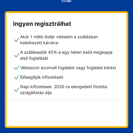
ma!
Ingyen regisztrálhat
Akár 1 millió dollár védelem a szállásban
keletkezett károkra
A szállásadók 45%-a egy héten belül megkapja
első foglalását
Válasszon azonnali foglalást vagy foglalási kérést
Elősegítjük kifizetéseit
Napi kifizetések. 2026-ra elengedett fizetési
szolgáltatás díja
Vágjon bele most