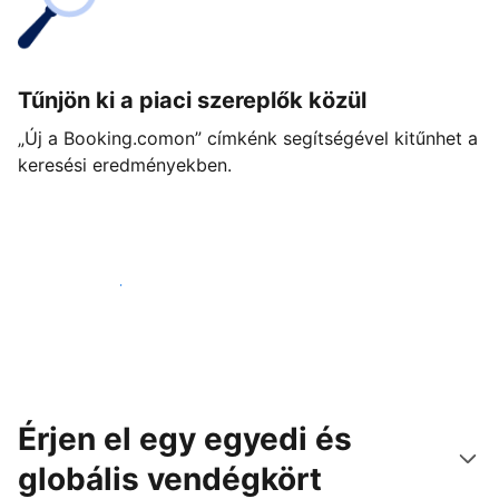
Tűnjön ki a piaci szereplők közül
„Új a Booking.comon” címkénk segítségével kitűnhet a
keresési eredményekben.
Vágjon bele még ma
Érjen el egy egyedi és
globális vendégkört