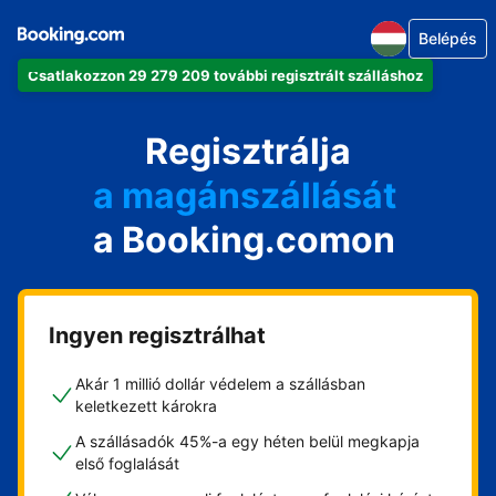
Belépés
Csatlakozzon 29 279 209 további regisztrált szálláshoz
az apartmanját
a szállodáját
Regisztrálja
a magánszállását
a Booking.comon
a vendégházát
a házát
Ingyen regisztrálhat
Akár 1 millió dollár védelem a szállásban
keletkezett károkra
A szállásadók 45%-a egy héten belül megkapja
első foglalását