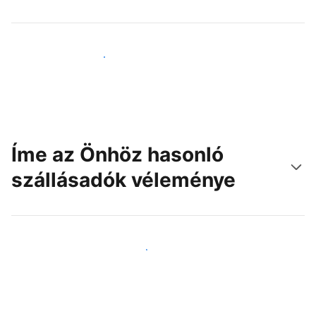
Érjen el új vendégeket még ma
Íme az Önhöz hasonló
szállásadók véleménye
Csatlakozzon Önhöz hasonló szállásadókhoz