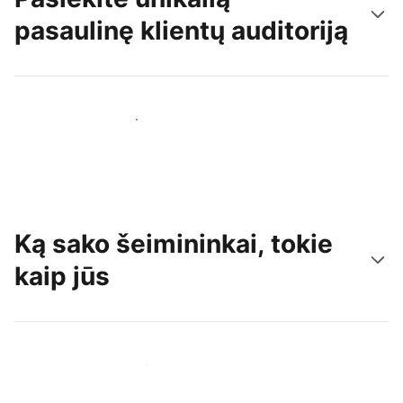
pasaulinę klientų auditoriją
Pritraukti naujų svečių šiandien
Ką sako šeimininkai, tokie
kaip jūs
Prisijungti prie panašių šeimininkų