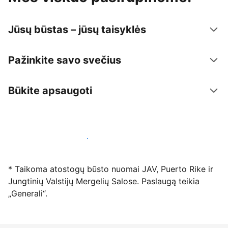
Jūsų būstas – jūsų taisyklės
Pažinkite savo svečius
Būkite apsaugoti
Registruotis mūsų platformoje dabar
* Taikoma atostogų būsto nuomai JAV, Puerto Rike ir
Jungtinių Valstijų Mergelių Salose. Paslaugą teikia
„Generali“.