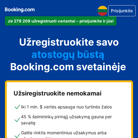
Prisijunkite
29 279 209 užregistruoti variantai – prisijunkite ir jūs!
apartamentus
Užregistruokite savo
viešbutį
atostogų būstą
Booking.com svetainėje
svečių namus
nakvynės su pusryčiais
namus
Užsiregistruokite nemokamai
Iki 1 mln. $ vertės apsauga nuo turtinės žalos
45 % šeimininkų pirmąjį užsakymą gauna per
savaitę
Galite rinktis momentinius užsakymus arba