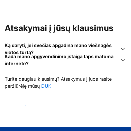
Atsakymai į jūsų klausimus
Ką daryti, jei svečias apgadina mano viešnagės
vietos turtą?
Kada mano apgyvendinimo įstaiga taps matoma
internete?
Turite daugiau klausimų? Atsakymus į juos rasite
peržiūrėję mūsų
DUK
Priimti svečius