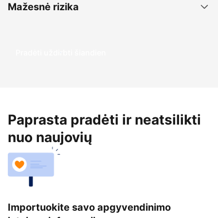
Mažesnė rizika
Pradėti uždirbti šiandien
Paprasta pradėti ir neatsilikti
nuo naujovių
Importuokite savo apgyvendinimo