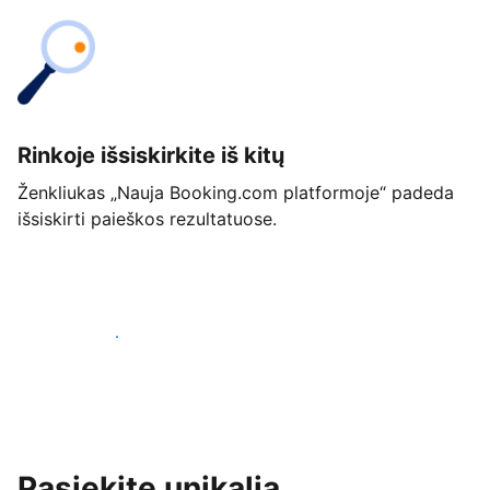
Rinkoje išsiskirkite iš kitų
Ženkliukas „Nauja Booking.com platformoje“ padeda
išsiskirti paieškos rezultatuose.
Pradėti jau šiandien
Pasiekite unikalią