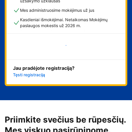
užsakymo užklausas
Mes administruosime mokėjimus už jus
Kasdieniai išmokėjimai. Netaikomas Mokėjimų
paslaugos mokestis už 2026 m.
Pradėti
Jau pradėjote registraciją?
Tęsti registraciją
Priimkite svečius be rūpesčių.
Mes viskuo pasirūpinome.