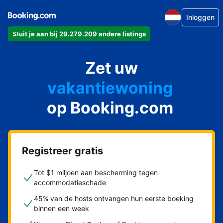
Inloggen
Sluit je aan bij 29.279.209 andere listings
appartement
Zet uw
hotel
vakantiewoning
op Booking.com
pension
bed & breakfast
Registreer gratis
Tot $1 miljoen aan bescherming tegen
accommodatieschade
45% van de hosts ontvangen hun eerste boeking
binnen een week