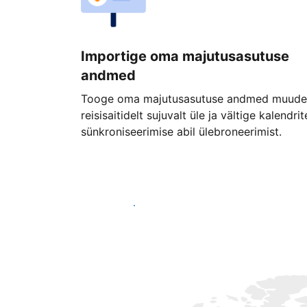
Importige oma majutusasutuse
andmed
Tooge oma majutusasutuse andmed muude
reisisaitidelt sujuvalt üle ja vältige kalendrit
sünkroniseerimise abil ülebroneerimist.
Alusta juba täna