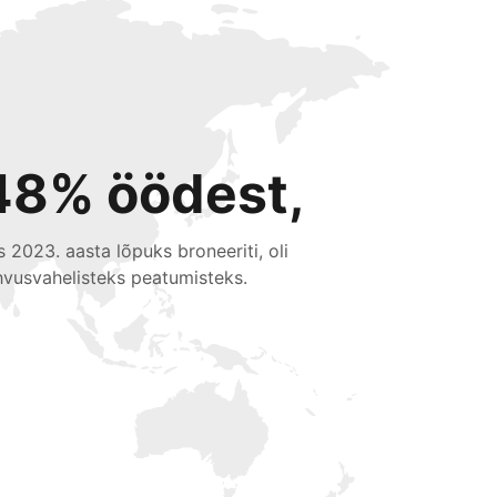
48% öödest,
s 2023. aasta lõpuks broneeriti, oli
hvusvahelisteks peatumisteks.