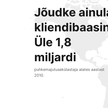
Jõudke ainu
kliendibaasin
Üle 1,8
miljardi
puhkemajutusekülastaja alates aastast
2010.
Jõua juba täna uute külastajateni