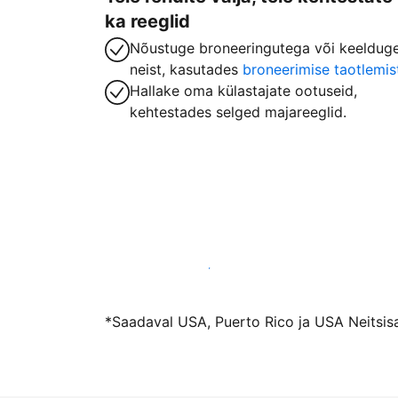
ka reeglid
Nõustuge broneeringutega või keeldug
neist, kasutades
broneerimise taotlemis
Hallake oma külastajate ootuseid,
kehtestades selged majareeglid.
Võõrusta meiega juba täna
*Saadaval USA, Puerto Rico ja USA Neitsisa