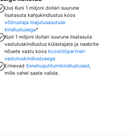
Uus Kuni 1 miljoni dollari suurune
lisatasuta kahjukindlustus koos
võõrustaja majutusasutuse
kindlustusega
*
Kuni 1 miljoni dollari suurune lisatasuta
vastutuskindlustus külastajate ja naabrite
nõuete vastu koos
koostööpartneri
vastutuskindlustusega
Erinevad
õnnetusjuhtumikindlustused
,
mille vahel saate valida.