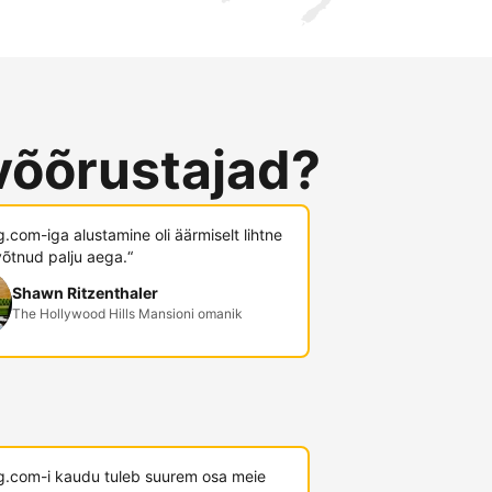
võõrustajad?
.com-iga alustamine oli äärmiselt lihtne
võtnud palju aega.“
Shawn Ritzenthaler
The Hollywood Hills Mansioni omanik
g.com-i kaudu tuleb suurem osa meie