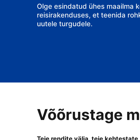
hostel
Olge esindatud ühes maailma k
reisirakenduses, et teenida rohk
uutele turgudele.
Võõrustage mu
Teie rendite välja, teie kehtestate