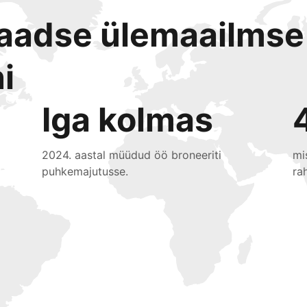
laadse ülemaailmse
i
Iga kolmas
2024. aastal müüdud öö broneeriti
mi
puhkemajutusse.
ra