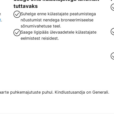
tuttavaks
e
Suhelge enne külastajate peatumistega
t
.
nõustumist nendega broneerimiseelse
sõnumivahetuse teel.
Saage ligipääs ülevaadetele külastajate
eelmistest reisidest.
arte puhkemajutuste puhul. Kindlustusandja on Generali.