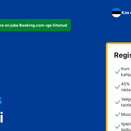
Kas 
is on juba Booking.com-iga liitunud
Regi
Kuni 
kahju
45% 
nädal
s
Vali
taotl
i
Muud
Igap
loob