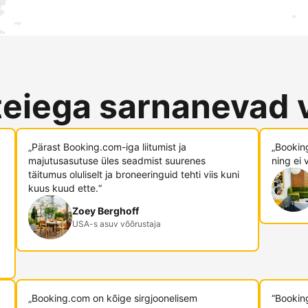
teiega sarnanevad 
„Pärast Booking.com-iga liitumist ja
„Booking
majutusasutuse üles seadmist suurenes
ning ei 
täitumus oluliselt ja broneeringuid tehti viis kuni
kuus kuud ette.“
Zoey Berghoff
USA-s asuv võõrustaja
„Booking.com on kõige sirgjoonelisem
“Bookin