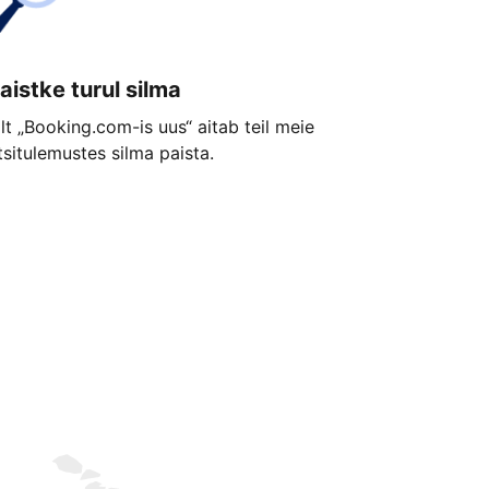
aistke turul silma
ilt „Booking.com-is uus“ aitab teil meie
tsitulemustes silma paista.