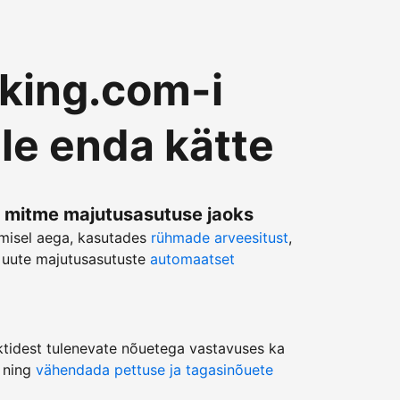
king.com-i
le enda kätte
 mitme majutusasutuse jaoks
misel aega, kasutades
rühmade arveesitust
,
 uute majutusasutuste
automaatset
ktidest tulenevate nõuetega vastavuses ka
 ning
vähendada pettuse ja tagasinõuete