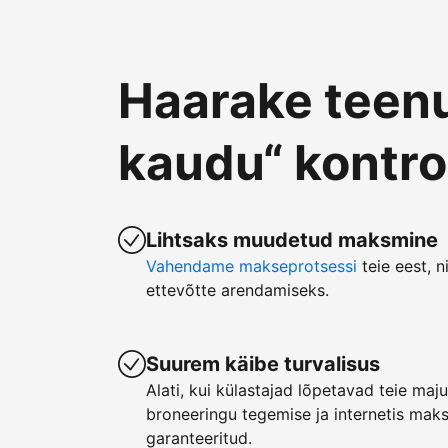
Haarake teen
kaudu“ kontro
Lihtsaks muudetud maksmine
Vahendame makseprotsessi
teie eest, n
ettevõtte arendamiseks.
Suurem käibe turvalisus
Alati, kui külastajad lõpetavad teie ma
broneeringu tegemise ja internetis mak
garanteeritud.