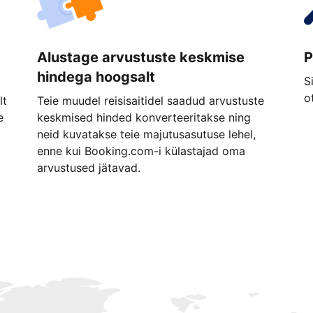
Alustage arvustuste keskmise
P
hindega hoogsalt
S
o
lt
Teie muudel reisisaitidel saadud arvustuste
e
keskmised hinded konverteeritakse ning
neid kuvatakse teie majutusasutuse lehel,
enne kui Booking.com-i külastajad oma
arvustused jätavad.