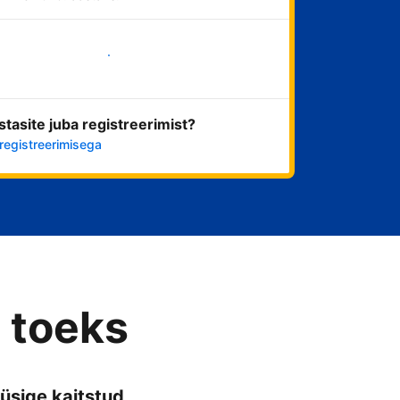
Alusta kohe
stasite juba registreerimist?
registreerimisega
 toeks
üsige kaitstud