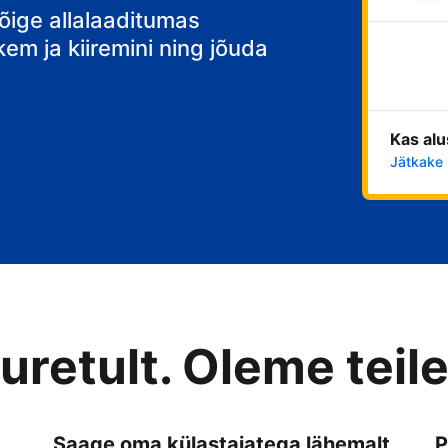
õige allalaaditumas
em ja kiiremini ning jõuda
Kas alu
Jätkake 
retult. Oleme teile
Saage oma külastajatega lähemalt
P