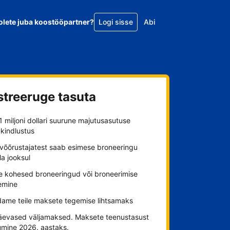
olete juba koostööpartner?
Logi sisse
Abi
streeruge tasuta
1 miljoni dollari suurune majutusasutuse
kindlustus
võõrustajatest saab esimese broneeringu
a jooksul
ge kohesed broneeringud või broneerimise
emine
ame teile maksete tegemise lihtsamaks
äevased väljamaksed. Maksete teenustasust
umine 2026. aastaks.