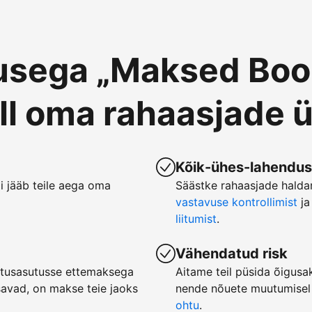
usega „Maksed Boo
ll oma rahaasjade ü
Kõik-ühes-lahendus
ii jääb teile aega oma
Säästke rahaasjade halda
vastavuse kontrollimist
ja
liitumist
.
Vähendatud risk
jutusasutusse ettemaksega
Aitame teil püsida õigusa
savad, on makse teie jaoks
nende nõuete muutumisel
ohtu
.