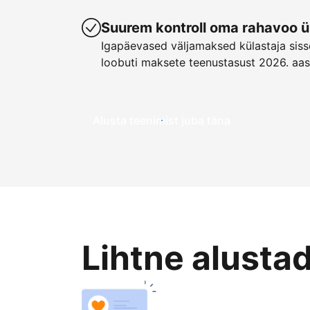
Suurem kontroll oma rahavoo ü
Igapäevased väljamaksed külastaja sisse
loobuti maksete teenustasust 2026. aas
Alusta teenimist juba täna
Lihtne alusta