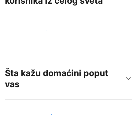
korisnika iz celog sveta
Privucite nove goste već danas
Šta kažu domaćini poput
vas
Pridružite se domaćinima poput vas