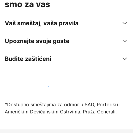
smo za vas
Vaš smeštaj, vaša pravila
Upoznajte svoje goste
Budite zaštićeni
Registrujte svoj objekat već danas
*Dostupno smeštajima za odmor u SAD, Portoriku i
Američkim Devičanskim Ostrvima. Pruža Generali.