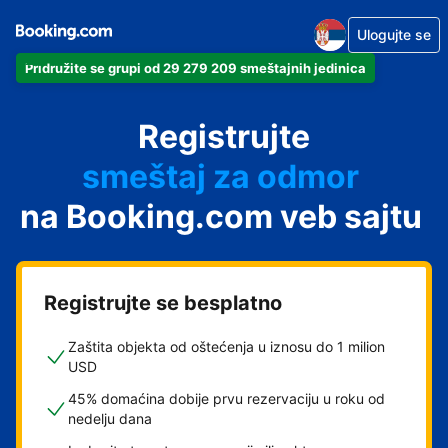
Ulogujte se
Pridružite se grupi od 29 279 209 smeštajnih jedinica
apartman
Registrujte
hotel
smeštaj za odmor
na Booking.com veb sajtu
pansion
hostel
Registrujte se besplatno
Zaštita objekta od oštećenja u iznosu do 1 milion
USD
45% domaćina dobije prvu rezervaciju u roku od
nedelju dana