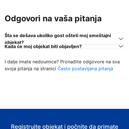
Odgovori na vaša pitanja
Šta se dešava ukoliko gost ošteti moj smeštajni
objekat?
Kada će moj objekat biti objavljen?
I dalje imate nedoumice? Pronađite odgovore na sva
svoja pitanja na stranici
Često postavljana pitanja
Počnite da primate goste
Registrujte objekat i počnite da primate