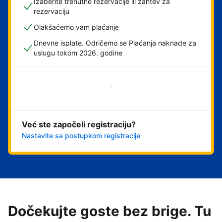
Izaberite trenutne rezervacije ili zahtev za
rezervaciju
Olakšaćemo vam plaćanje
Dnevne isplate. Odričemo se Plaćanja naknade za
uslugu tokom 2026. godine
Počnite odmah
Već ste započeli registraciju?
Nastavite sa postupkom registracije
Dočekujte goste bez brige. Tu