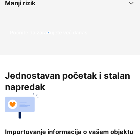
Manji rizik
Počnite da zarađujete već danas
Jednostavan početak i stalan
napredak
Importovanje informacija o vašem objektu