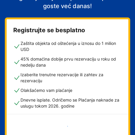
goste već danas!
Registrujte se besplatno
Zaštita objekta od oštećenja u iznosu do 1 milion
USD
45% domaćina dobije prvu rezervaciju u roku od
nedelju dana
Izaberite trenutne rezervacije ili zahtev za
rezervaciju
Olakšaćemo vam plaćanje
Dnevne isplate. Odričemo se Plaćanja naknade za
uslugu tokom 2026. godine
Počnite odmah