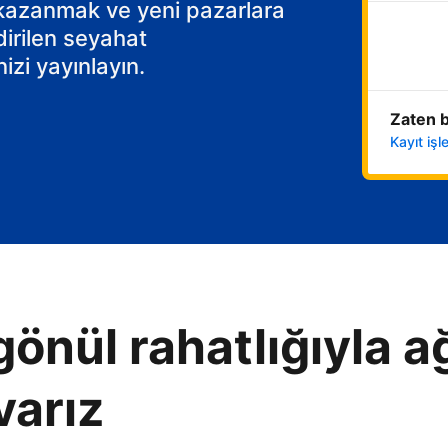
 kazanmak ve yeni pazarlara
dirilen seyahat
izi yayınlayın.
Zaten b
Kayıt iş
gönül rahatlığıyla ağ
varız