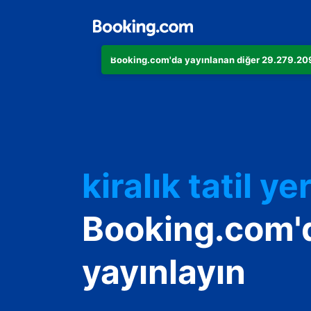
Booking.com'da yayınlanan diğer 29.279.209 
Dairenizi
Otelinizi
kiralık tatil yer
Konukevinizi
Booking.com'
Oda ve kahvalt
yayınlayın