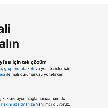
li
alın
ayfası için tek çözüm
ma
,
grup mutabakatı
ve yeni tesisler için
eci
ile mali durumunuzu yönetirken
şikliklere uyum sağlamanıza hem de
z
riskini azaltmanıza
yardımcı oluyoruz.