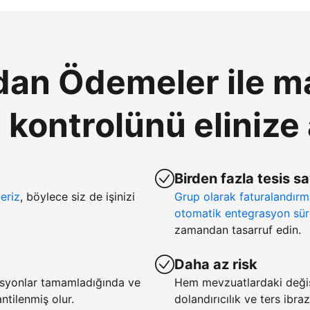
an Ödemeler ile ma
ontrolünü elinize 
Birden fazla tesis s
eriz
, böylece siz de işinizi
Grup olarak faturalandır
otomatik entegrasyon sür
zamandan tasarruf edin.
Daha az risk
asyonlar tamamladığında ve
Hem mevzuatlardaki deği
tilenmiş olur.
dolandırıcılık ve ters ibra