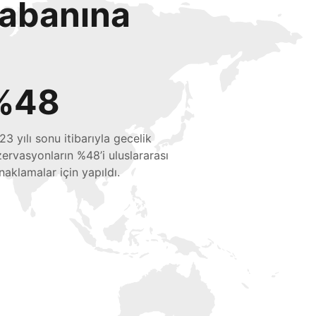
tabanına
%48
23 yılı sonu itibarıyla gecelik
zervasyonların %48’i uluslararası
naklamalar için yapıldı.