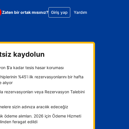
Zaten bir ortak mısınız?
Giriş yap
Yardım
tsiz kaydolun
yon $’a kadar tesis hasar koruması
hiplerinin %45’i ilk rezervasyonlarını bir hafta
e alıyor
da rezervasyonları veya Rezervasyon Talebini
lere sizin adınıza aracılık edeceğiz
ük ödeme alımları. 2026 için Ödeme Hizmeti
inden feragat edildi