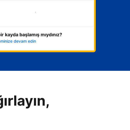
Hemen başla
ir kayda başlamış mıydınız?
leminize devam edin
ırlayın,