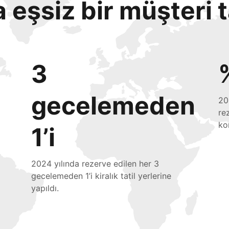
eşsiz bir müşteri 
3
gecelemeden
20
re
ko
1’i
2024 yılında rezerve edilen her 3
gecelemeden 1’i kiralık tatil yerlerine
yapıldı.