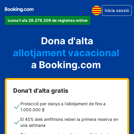
Inicia sessió
Suma't als 29.279.209 de registres online
un apartament
Dona d'alta
un hotel
allotjament vacacional
a Booking.com
un hostal
una casa rural
Dona't d'alta gratis
Protecció per danys a l'allotjament de fins a
1.000.000 $
El 45% dels amfitrions reben la primera reserva en
una setmana