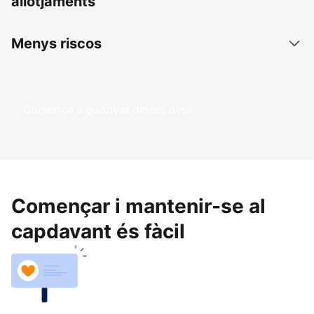
allotjaments
Menys riscos
Comença a guanyar diners avui
Començar i mantenir-se al
capdavant és fàcil