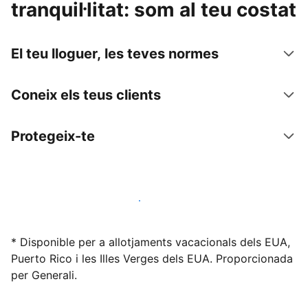
tranquil·litat: som al teu costat
El teu lloguer, les teves normes
Coneix els teus clients
Protegeix-te
Lloga l'allotjament amb nosaltres avui mateix
* Disponible per a allotjaments vacacionals dels EUA,
Puerto Rico i les Illes Verges dels EUA. Proporcionada
per Generali.