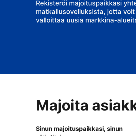
bed & breakfa
Rekisteröi majoituspaikkasi yh
matkailusovelluksista, jotta voit
valloittaa uusia markkina-alueit
Majoita asiak
Sinun majoituspaikkasi, sinun