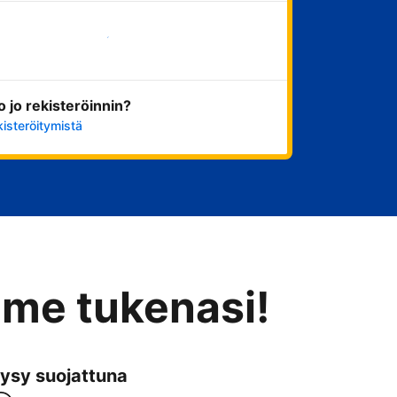
Aloita nyt
ko jo rekisteröinnin?
kisteröitymistä
mme tukenasi!
ysy suojattuna