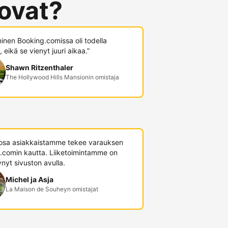
 ovat?
minen Booking.comissa oli todella
 eikä se vienyt juuri aikaa.”
Shawn Ritzenthaler
The Hollywood Hills Mansionin omistaja
 osa asiakkaistamme tekee varauksen
.comin kautta. Liiketoimintamme on
nyt sivuston avulla.
Michel ja Asja
La Maison de Souheyn omistajat