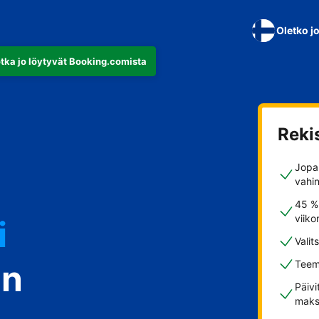
Oletko j
otka jo löytyvät Booking.comista
Reki
Jopa 
vahi
45 %
viiko
i
Valit
in
Teem
Päivi
maks