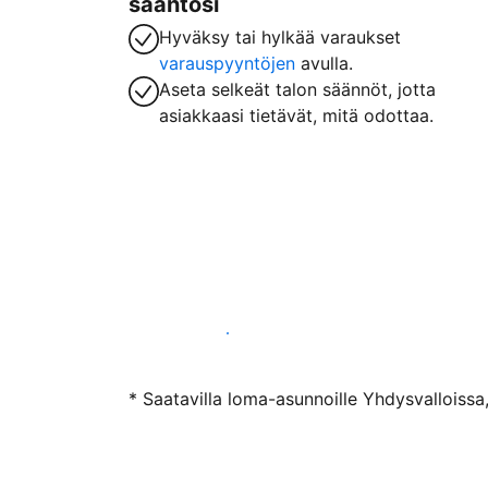
sääntösi
Hyväksy tai hylkää varaukset
varauspyyntöjen
avulla.
Aseta selkeät talon säännöt, jotta
asiakkaasi tietävät, mitä odottaa.
Ryhdy majoittajaksi
* Saatavilla loma-asunnoille Yhdysvalloissa,