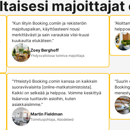
ltaisesi majoittajat
”Kun liityin Booking.comiin ja rekisteröin
”Aloitta
majoituspaikan, käyttöasteeni nousi
helppoa,
merkittävästi ja sain varauksia viisi–kuusi
.
kuukautta etukäteen.”
Zoey Berghoff
Yhdysvalloissa toimiva majoittaja
”Yhteistyö Booking.comin kanssa on kaikkein
”Suurin
suoraviivaisinta [online-matkatoimistoista].
Booking
Kaikki on selkeää ja helppoa. Voimme keskittyä
menesty
lisäarvoa tuottaviin asioihin, kuten
asiakkaisiimme.”
Martin Fieldman
Toimitusjohtaja, Abodebed