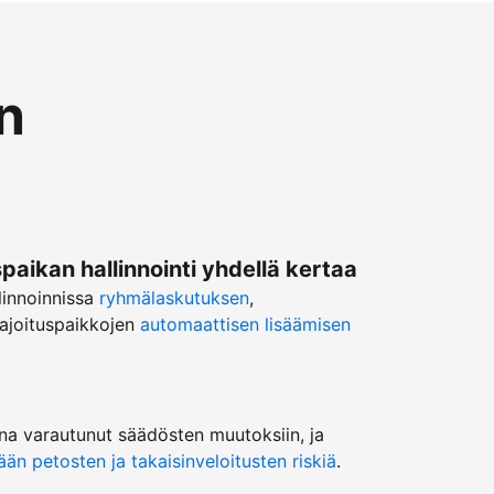
n
ikan hallinnointi yhdellä kertaa
linnoinnissa
ryhmälaskutuksen
,
ajoituspaikkojen
automaattisen lisäämisen
na varautunut säädösten muutoksiin, ja
n petosten ja takaisinveloitusten riskiä
.