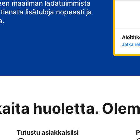
stisi
teen maailman ladatuimmista
 tienata lisätuloja nopeasti ja
a.
Aloitit
Jatka re
kaita huoletta. Ole
Tutustu asiakkaisiisi
P