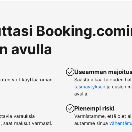
uttasi Booking.comi
 avulla
Useamman majoituspa
joten voit käyttää oman
Säästä aikaa talouden hal
täsmäytyksen
ja uusien m
avulla.
Pienempi riski
tavia varauksia
Varmistamme, että olet ai
, saat maksut varmasti.
autamme sinua
vähentämää