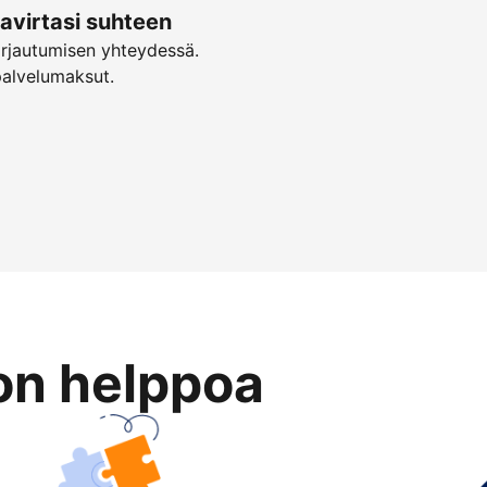
virtasi suhteen
irjautumisen yhteydessä.
palvelumaksut.
on helppoa