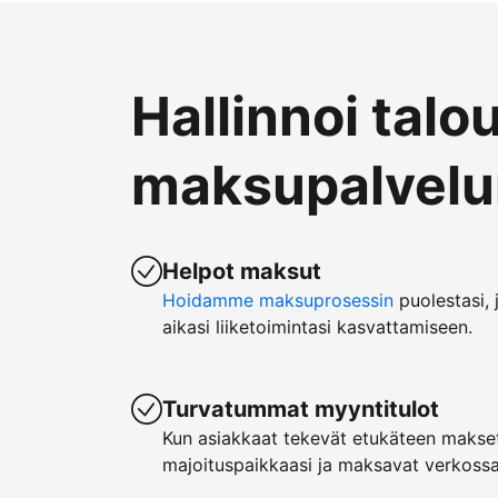
Hallinnoi talo
maksupalvelun
Helpot maksut
Hoidamme maksuprosessin
puolestasi, 
aikasi liiketoimintasi kasvattamiseen.
Turvatummat myyntitulot
Kun asiakkaat tekevät etukäteen makset
majoituspaikkaasi ja maksavat verkossa