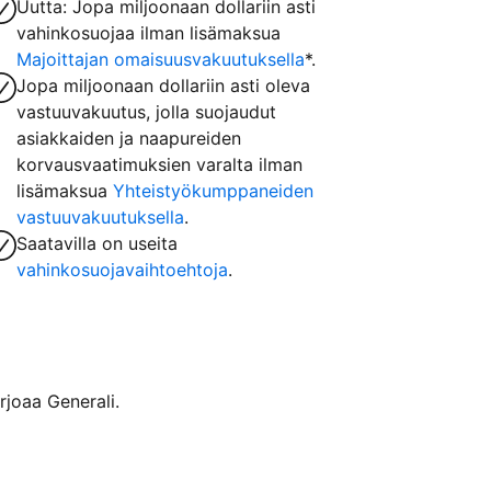
Uutta: Jopa miljoonaan dollariin asti
vahinkosuojaa ilman lisämaksua
Majoittajan omaisuusvakuutuksella
*.
Jopa miljoonaan dollariin asti oleva
vastuuvakuutus, jolla suojaudut
asiakkaiden ja naapureiden
korvausvaatimuksien varalta ilman
lisämaksua
Yhteistyökumppaneiden
vastuuvakuutuksella
.
Saatavilla on useita
vahinkosuojavaihtoehtoja
.
rjoaa Generali.