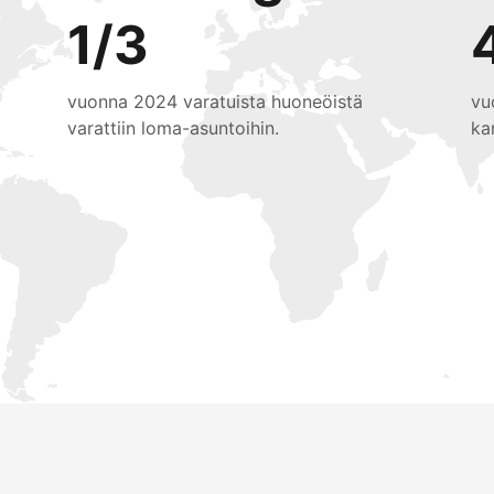
1/3
vuonna 2024 varatuista huoneöistä
vu
varattiin loma-asuntoihin.
ka