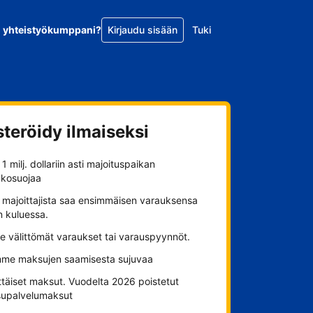
o yhteistyökumppani?
Kirjaudu sisään
Tuki
steröidy ilmaiseksi
1 milj. dollariin asti majoituspaikan
nkosuojaa
 majoittajista saa ensimmäisen varauksensa
n kuluessa.
se välittömät varaukset tai varauspyynnöt.
me maksujen saamisesta sujuvaa
ttäiset maksut. Vuodelta 2026 poistetut
upalvelumaksut