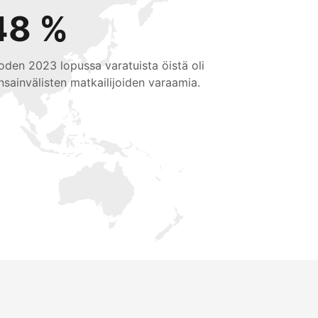
48 %
oden 2023 lopussa varatuista öistä oli
nsainvälisten matkailijoiden varaamia.