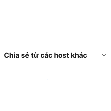
Tiếp cận khách mới ngay hôm nay
Chia sẻ từ các host khác
Tham gia cùng các host giống như Quý vị