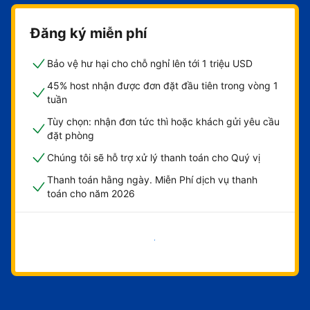
Đăng ký miễn phí
Bảo vệ hư hại cho chỗ nghỉ lên tới 1 triệu USD
45% host nhận được đơn đặt đầu tiên trong vòng 1
tuần
Tùy chọn: nhận đơn tức thì hoặc khách gửi yêu cầu
đặt phòng
Chúng tôi sẽ hỗ trợ xử lý thanh toán cho Quý vị
Thanh toán hằng ngày. Miễn Phí dịch vụ thanh
toán cho năm 2026
Bắt đầu ngay