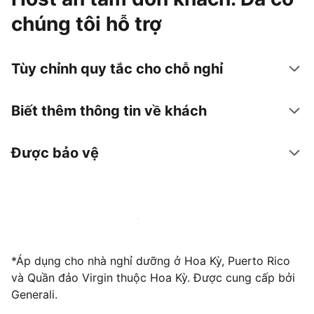
chúng tôi hỗ trợ
Tùy chỉnh quy tắc cho chỗ nghỉ
Biết thêm thông tin về khách
Được bảo vệ
Trở thành host với chúng tôi ngay hôm nay
*Áp dụng cho nhà nghỉ dưỡng ở Hoa Kỳ, Puerto Rico
và Quần đảo Virgin thuộc Hoa Kỳ. Được cung cấp bởi
Generali.