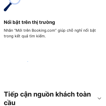
Nổi bật trên thị trường
Nhãn “Mới trên Booking.com” giúp chỗ nghỉ nổi bật
trong kết quả tìm kiếm.
Bắt đầu ngay hôm nay
Tiếp cận nguồn khách toàn
cầu