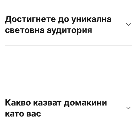
Достигнете до уникална
световна аудитория
Достигнете до нови гости днес
Какво казват домакини
като вас