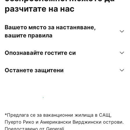
разчитате на нас
Вашето място за настаняване,
вашите правила
Опознавайте гостите си
Останете защитени
Посрещайте гости с нас днес
*Предлага се за ваканционни жилища в САЩ,
Пуерто Рико и Американски Вирджински острови.
Предоставено от Generali.