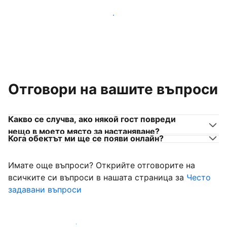
Присъединете се към собственици на места за
настаняване като вас
Отговори на вашите въпроси
Какво се случва, ако някой гост повреди
нещо в моето място за настаняване?
Кога обектът ми ще се появи онлайн?
Имате още въпроси? Открийте отговорите на
всичките си въпроси в нашата страница за
Често
задавани въпроси
Започнете да приемате гости