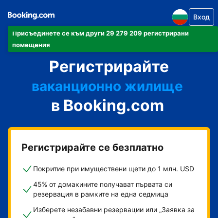
Вход
Присъединете се към други 29 279 209 регистрирани
своя апартамент
помещения
Регистрирайте
своя хотел
ваканционно жилище
в Booking.com
своята къща за гости
своя пансион със закуска
Регистрирайте се безплатно
Покритие при имуществени щети до 1 млн. USD
45% от домакините получават първата си
резервация в рамките на една седмица
Изберете незабавни резервации или „Заявка за