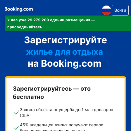
Войти
У нас уже 29 279 209 единиц размещения —
апартаменты/квартиру
присоединяйтесь!
Зарегистрируйте
отель
жилье для отдыха
на Booking.com
гостевой дом
мини-отель
Зарегистрируйтесь — это
бесплатно
Защита объекта от ущерба до 1 млн долларов
США
45% владельцев жилья получают первое
бронирование в течение недели