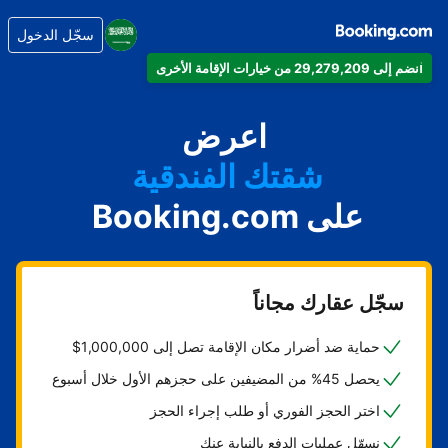
شقتك
سجّل الدخول
فندقك
انضم إلى 29,279,209 من خيارات الإقامة الأخرى
بيت العطلات
اعرض
شقتك الفندقية
منتجعك
على Booking.com
سجّل عقارك مجاناً
حماية ضد أضرار مكان الإقامة تصل إلى 1,000,000$
يحصل 45% من المضيفين على حجزهم الأول خلال أسبوع
اختر الحجز الفوري أو طلب إجراء الحجز
نسهّل عمليات الدفع بالنيابة عنك