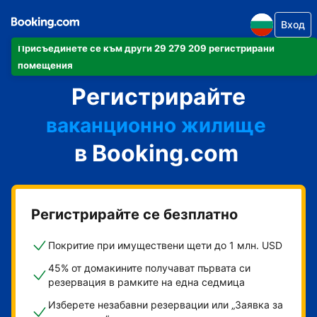
Вход
Присъединете се към други 29 279 209 регистрирани
своя апартамент
помещения
Регистрирайте
своя хотел
ваканционно жилище
в Booking.com
своята къща за гости
своя пансион със закуска
Регистрирайте се безплатно
Покритие при имуществени щети до 1 млн. USD
45% от домакините получават първата си
резервация в рамките на една седмица
Изберете незабавни резервации или „Заявка за