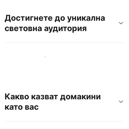
Достигнете до уникална
световна аудитория
Достигнете до нови гости днес
Какво казват домакини
като вас