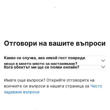
Присъединете се към собственици на места за
настаняване като вас
Отговори на вашите въпроси
Какво се случва, ако някой гост повреди
нещо в моето място за настаняване?
Кога обектът ми ще се появи онлайн?
Имате още въпроси? Открийте отговорите на
всичките си въпроси в нашата страница за
Често
задавани въпроси
Започнете да приемате гости