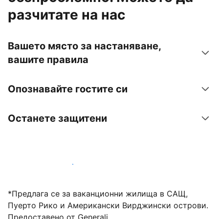
разчитате на нас
Вашето място за настаняване,
вашите правила
Опознавайте гостите си
Останете защитени
Посрещайте гости с нас днес
*Предлага се за ваканционни жилища в САЩ,
Пуерто Рико и Американски Вирджински острови.
Предоставено от Generali.