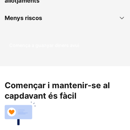
allotjaments
Menys riscos
Comença a guanyar diners avui
Començar i mantenir-se al
capdavant és fàcil