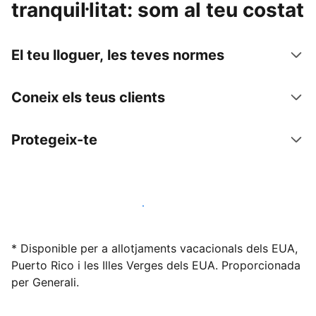
tranquil·litat: som al teu costat
El teu lloguer, les teves normes
Coneix els teus clients
Protegeix-te
Lloga l'allotjament amb nosaltres avui mateix
* Disponible per a allotjaments vacacionals dels EUA,
Puerto Rico i les Illes Verges dels EUA. Proporcionada
per Generali.