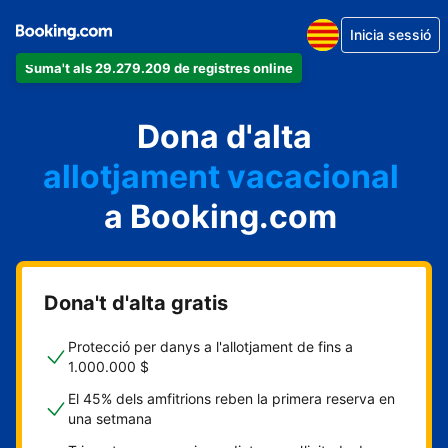
Inicia sessió
Suma't als 29.279.209 de registres online
un apartament
Dona d'alta
un hotel
allotjament vacacional
a Booking.com
un hostal
una casa rural
Dona't d'alta gratis
Protecció per danys a l'allotjament de fins a
1.000.000 $
El 45% dels amfitrions reben la primera reserva en
una setmana