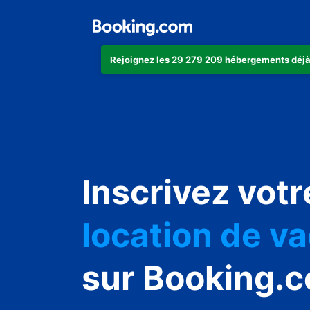
Rejoignez les 29 279 209 hébergements déjà
appartement
Inscrivez votr
hôtel
location de v
auberge de j
sur Booking.