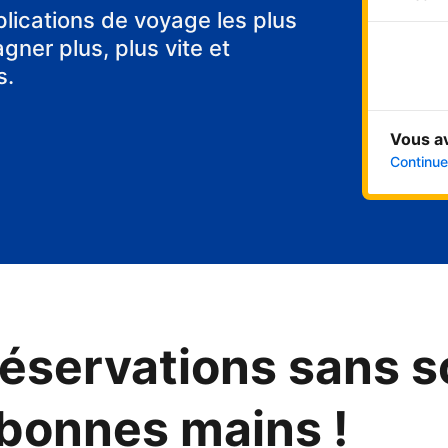
tes
plications de voyage les plus
ner plus, plus vite et
s.
Vous a
Continuer
éservations sans s
 bonnes mains !