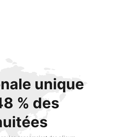
onale unique
48 % des
nuitées