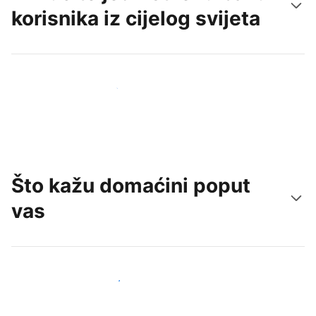
korisnika iz cijelog svijeta
Doprite do novih gostiju već danas
Što kažu domaćini poput
vas
Pridružite se domaćinima poput vas