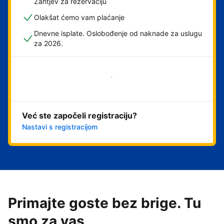
Zahtjev za rezervaciju
Olakšat ćemo vam plaćanje
Dnevne isplate. Oslobođenje od naknade za uslugu
za 2026.
Započni odmah
Već ste započeli registraciju?
Nastavi s registracijom
Primajte goste bez brige. Tu
smo za vas