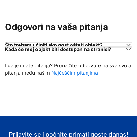
Odgovori na vaša pitanja
Što trebam učiniti ako gost ošteti objekt?
Kada će moj objekt biti dostupan na stranici?
I dalje imate pitanja? Pronađite odgovore na sva svoja
pitanja među našim
Najčešćim pitanjima
Počnite primati goste
Prijavite se i počnite primati goste danas!