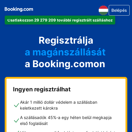
Belépés
Csatlakozzon 29 279 209 további regisztrált szálláshoz
az apartmanját
a szállodáját
Regisztrálja
a magánszállását
a Booking.comon
a vendégházát
a házát
Ingyen regisztrálhat
Akár 1 millió dollár védelem a szállásban
keletkezett károkra
A szállásadók 45%-a egy héten belül megkapja
első foglalását