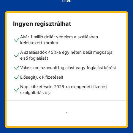
ma!
Ingyen regisztrálhat
Akár 1 millió dollár védelem a szállásban
keletkezett károkra
A szállásadók 45%-a egy héten belül megkapja
első foglalását
Válasszon azonnali foglalást vagy foglalási kérést
Elősegítjük kifizetéseit
Napi kifizetések. 2026-ra elengedett fizetési
szolgáltatás díja
Vágjon bele most