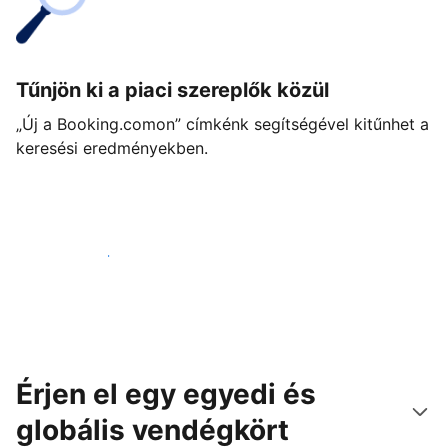
Tűnjön ki a piaci szereplők közül
„Új a Booking.comon” címkénk segítségével kitűnhet a
keresési eredményekben.
Vágjon bele még ma
Érjen el egy egyedi és
globális vendégkört