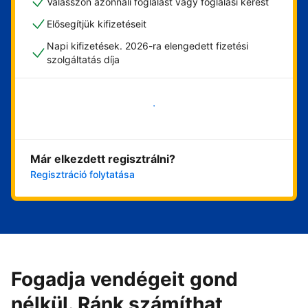
Válasszon azonnali foglalást vagy foglalási kérést
Elősegítjük kifizetéseit
Napi kifizetések. 2026-ra elengedett fizetési
szolgáltatás díja
Vágjon bele most
Már elkezdett regisztrálni?
Regisztráció folytatása
Fogadja vendégeit gond
nélkül. Ránk számíthat