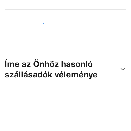
Érjen el új vendégeket még ma
Íme az Önhöz hasonló
szállásadók véleménye
Csatlakozzon Önhöz hasonló szállásadókhoz