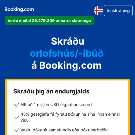
Innskráning
Vertu meðal 29.279.209 annarra skráninga
íbúðina þína
hótelið þitt
Skráðu
orlofshús/-íbúð
á Booking.com
gistihúsið þitt
gistiheimilið þitt
Skráðu þig án endurgjalds
Allt að 1 milljón USD eignatjónsvernd
45% gestgjafa fá fyrstu bókunina sína innan einnar
viku
Veldu bókanir samstundis eða bókunarbeiðni