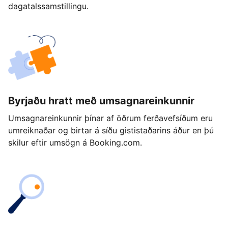
dagatalssamstillingu.
Byrjaðu hratt með umsagnareinkunnir
Umsagnareinkunnir þínar af öðrum ferðavefsíðum eru
umreiknaðar og birtar á síðu gististaðarins áður en þú
skilur eftir umsögn á Booking.com.