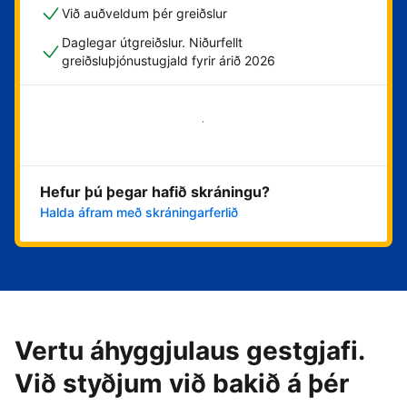
Við auðveldum þér greiðslur
Daglegar útgreiðslur. Niðurfellt
greiðsluþjónustugjald fyrir árið 2026
Byrja núna
Hefur þú þegar hafið skráningu?
Halda áfram með skráningarferlið
Vertu áhyggjulaus gestgjafi.
Við styðjum við bakið á þér