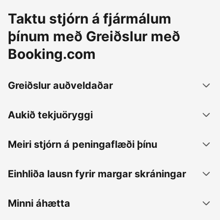
Taktu stjórn á fjármálum
þínum með Greiðslur með
Booking.com
Greiðslur auðveldaðar
Aukið tekjuöryggi
Meiri stjórn á peningaflæði þínu
Einhliða lausn fyrir margar skráningar
Minni áhætta