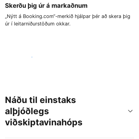
Skerðu þig úr á markaðnum
„Nýtt á Booking.com“-merkið hjálpar þér að skera þig
úr í leitarniðurstöðum okkar.
Byrjaðu strax í dag
Náðu til einstaks
alþjóðlegs
viðskiptavinahóps