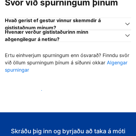
Svör við spurningum þínum
Hvað gerist ef gestur vinnur skemmdir á
gististaðnum mínum?
Hvenær verður gististaðurinn minn
aðgengilegur á netinu?
Ertu einhverjum spurningum enn ósvarað? Finndu svör
við öllum spurningum þínum á síðunni okkar
Algengar
spurningar
Byrja að taka á móti gestum
Skráðu þig inn og byrjaðu að taka á móti