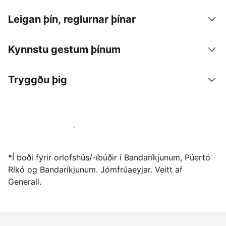
Leigan þín, reglurnar þínar
Kynnstu gestum þínum
Tryggðu þig
Vertu gestgjafi hjá okkur í dag
*Í boði fyrir orlofshús/-íbúðir í Bandaríkjunum, Púertó
Ríkó og Bandaríkjunum. Jómfrúaeyjar. Veitt af
Generali.