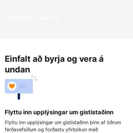
Byrjaðu að græða í dag
Einfalt að byrja og vera á
undan
Flyttu inn upplýsingar um gististaðinn
Flyttu inn upplýsingar um gististaðinn þinn af öðrum
ferðavefsíðum og forðastu yfirbókun með