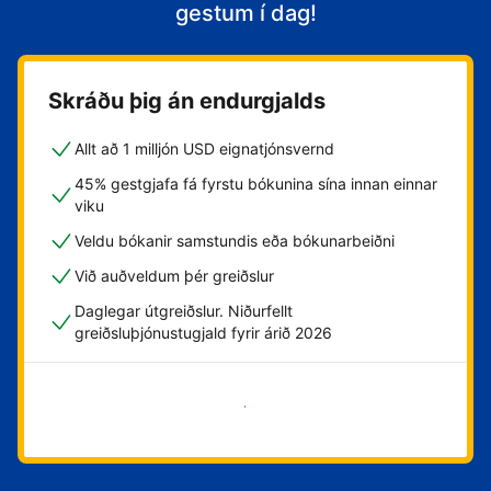
gestum í dag!
Skráðu þig án endurgjalds
Allt að 1 milljón USD eignatjónsvernd
45% gestgjafa fá fyrstu bókunina sína innan einnar
viku
Veldu bókanir samstundis eða bókunarbeiðni
Við auðveldum þér greiðslur
Daglegar útgreiðslur. Niðurfellt
greiðsluþjónustugjald fyrir árið 2026
Byrja núna