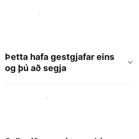
Náðu til nýrra gesta í dag
Þetta hafa gestgjafar eins
og þú að segja
Ganga til liðs við aðra gestgjafa