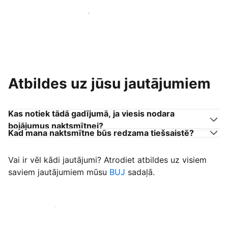
Pievienoties citiem viesu uzņēmējiem
Atbildes uz jūsu jautājumiem
Kas notiek tādā gadījumā, ja viesis nodara
bojājumus naktsmītnei?
Kad mana naktsmītne būs redzama tiešsaistē?
Vai ir vēl kādi jautājumi? Atrodiet atbildes uz visiem
saviem jautājumiem mūsu
BUJ
sadaļā.
Sākt uzņemt viesus