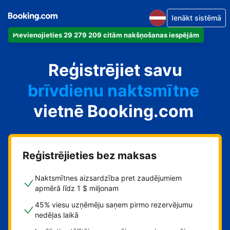
Ienākt sistēmā
Pievienojieties 29 279 209 citām nakšņošanas iespējām
dzīvokli
Reģistrējiet savu
viesnīcu
brīvdienu naktsmītne
vietnē Booking.com
viesu namu
pansiju
Reģistrējieties bez maksas
Naktsmītnes aizsardzība pret zaudējumiem
apmērā līdz 1 $ miljonam
45% viesu uzņēmēju saņem pirmo rezervējumu
nedēļas laikā