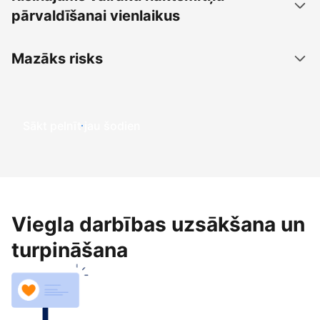
pārvaldīšanai vienlaikus
Mazāks risks
Sākt pelnīt jau šodien
Viegla darbības uzsākšana un
turpināšana