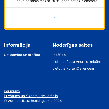
apkalpošanas maksa 2026. gadā netiek piemērota
Sāciet tūlīt!
Informācija
Noderīgas saites
Uzticamība un drošība
Iekštīkls
Lietotne Pulse Android ierīcēm
Lietotne Pulse iOS ierīcēm
Par mums
Privātuma un sīkdatņu deklarācija
©
Autortiesības:
Booking.com
, 2026