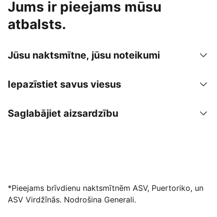
Jums ir pieejams mūsu
atbalsts.
Jūsu naktsmītne, jūsu noteikumi
Iepazīstiet savus viesus
Saglabājiet aizsardzību
Izvietot piedāvājumu mūsu platformā
*Pieejams brīvdienu naktsmītnēm ASV, Puertoriko, un
ASV Virdžīnās. Nodrošina Generali.