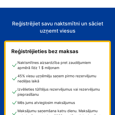
Reģistrējiet savu naktsmītni un sāciet
uzņemt viesus
Reģistrējieties bez maksas
Naktsmītnes aizsardzība pret zaudējumiem
apmērā līdz 1 $ miljonam
45% viesu uzņēmēju saņem pirmo rezervējumu
nedēļas laikā
Izvēlieties tūlītējus rezervējumus vai rezervējumu
pieprasīšanu
Mēs jums atvieglosim maksājumus
Maksājumu saņemšana katru dienu. Maksājumu