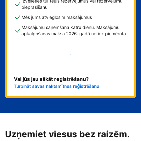
Izvēlieties tūlītējus rezervējumus vai rezervējumu
pieprasīšanu
Mēs jums atvieglosim maksājumus
Maksājumu saņemšana katru dienu. Maksājumu
apkalpošanas maksa 2026. gadā netiek piemērota
Sāciet tūlīt!
Vai jūs jau sākāt reģistrēšanu?
Turpināt savas naktsmītnes reģistrēšanu
Uzņemiet viesus bez raizēm.