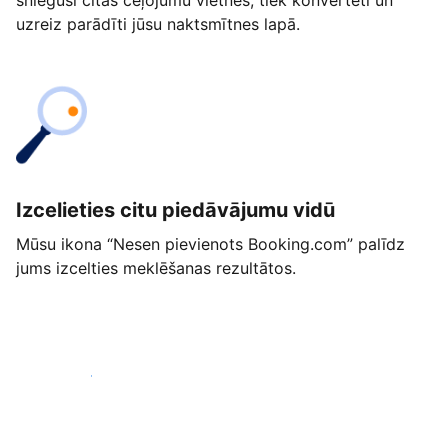
snieguši citās ceļojumu vietnēs, tiek konvertēti un
uzreiz parādīti jūsu naktsmītnes lapā.
Izcelieties citu piedāvājumu vidū
Mūsu ikona “Nesen pievienots Booking.com” palīdz
jums izcelties meklēšanas rezultātos.
Sākt jau šodien