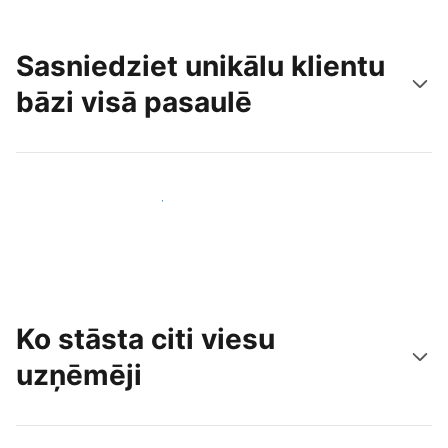
Sasniedziet unikālu klientu
bāzi visā pasaulē
Sasniegt jaunus viesus jau šodien
Ko stāsta citi viesu
uzņēmēji