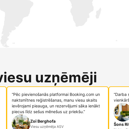
 viesu uzņēmēji
“Pēc pievienošanās platformai Booking.com un
“Darba 
naktsmītnes reģistrēšanas, manu viesu skaits
vienkār
ievērojami pieauga, un rezervējumi sāka ienākt
piecus līdz sešus mēnešus uz priekšu.”
Zoī Berghofa
Šons Ri
Viesu uzņēmēja ASV