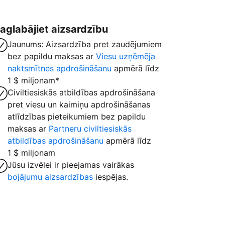
aglabājiet aizsardzību
Jaunums: Aizsardzība pret zaudējumiem
bez papildu maksas ar
Viesu uzņēmēja
naktsmītnes apdrošināšanu
apmērā līdz
1 $ miljonam*
Civiltiesiskās atbildības apdrošināšana
pret viesu un kaimiņu apdrošināšanas
atlīdzības pieteikumiem bez papildu
maksas ar
Partneru civiltiesiskās
atbildības apdrošināšanu
apmērā līdz
1 $ miljonam
Jūsu izvēlei ir pieejamas vairākas
bojājumu aizsardzības
iespējas.