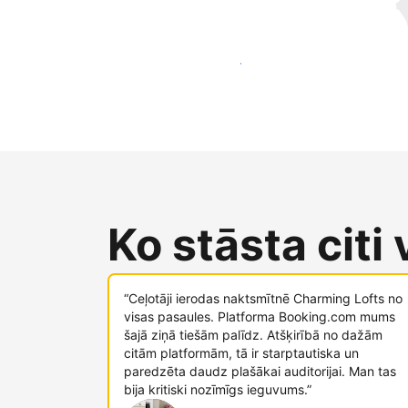
Sasniegt jaunus viesus jau šodien
Ko stāsta citi
“Ceļotāji ierodas naktsmītnē Charming Lofts no
visas pasaules. Platforma Booking.com mums
šajā ziņā tiešām palīdz. Atšķirībā no dažām
citām platformām, tā ir starptautiska un
paredzēta daudz plašākai auditorijai. Man tas
bija kritiski nozīmīgs ieguvums.”