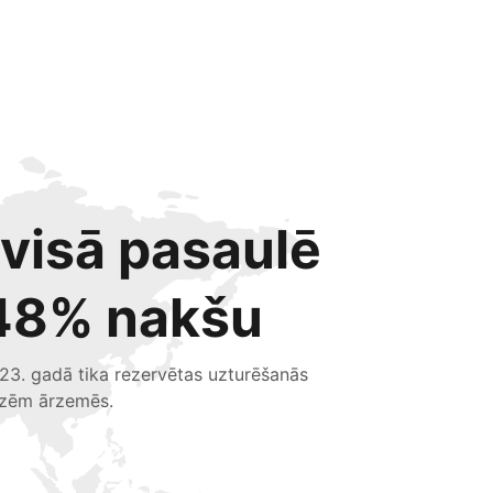
 visā pasaulē
48% nakšu
23. gadā tika rezervētas uzturēšanās
izēm ārzemēs.