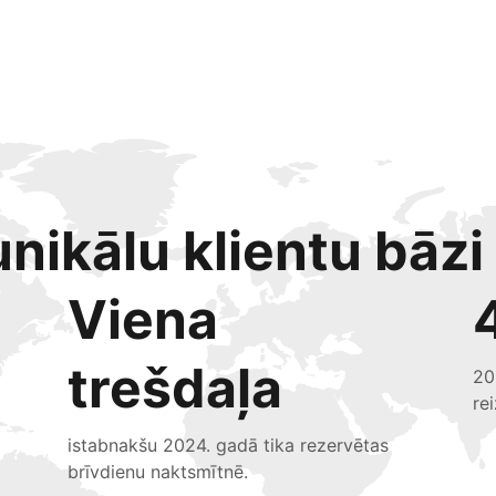
nikālu klientu bāzi
Viena
trešdaļa
20
re
istabnakšu 2024. gadā tika rezervētas
brīvdienu naktsmītnē.