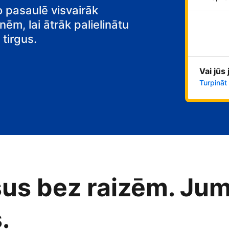
o pasaulē visvairāk
nēm, lai ātrāk palielinātu
tirgus.
Vai jūs
Turpināt
us bez raizēm. Jum
.