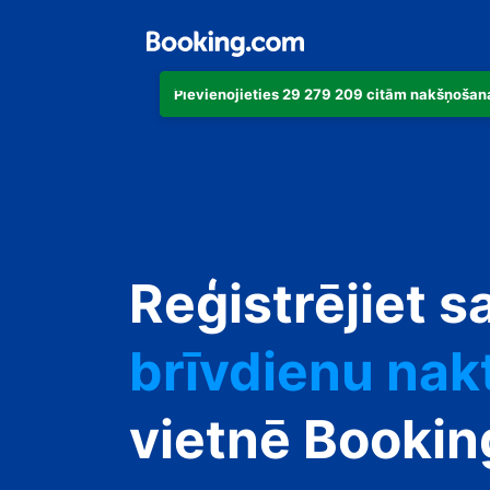
Pievienojieties 29 279 209 citām nakšņošana
dzīvokli
Reģistrējiet s
viesnīcu
brīvdienu nak
viesu namu
vietnē Booki