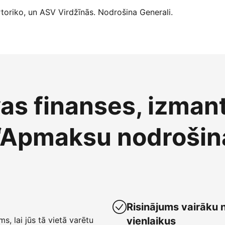
oriko, un ASV Virdžīnās. Nodrošina Generali.
vas finanses, izman
“Apmaksu nodrošin
Risinājums vairāku 
ms, lai jūs tā vietā varētu
vienlaikus