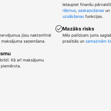
Ietaupiet finanšu pārvaldī
rēķinus
,
saskaņošanas
un 
uzsākšanas
funkcijas.
Mazāks risks
ezervējumus jūsu naktsmītnē
Mēs palīdzam jums saglab
ēta maksājuma saņemšana.
prasībās un
samazinām kr
lūsmu
brīdī. Kā arī maksājumu
 piemērota.