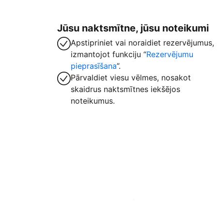
Jūsu naktsmītne, jūsu noteikumi
Apstipriniet vai noraidiet rezervējumus,
izmantojot funkciju “
Rezervējumu
pieprasīšana
”.
Pārvaldiet viesu vēlmes, nosakot
skaidrus naktsmītnes iekšējos
noteikumus.
Izvietot piedāvājumu mūsu platformā