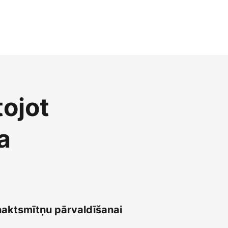
tojot
a
naktsmītņu pārvaldīšanai