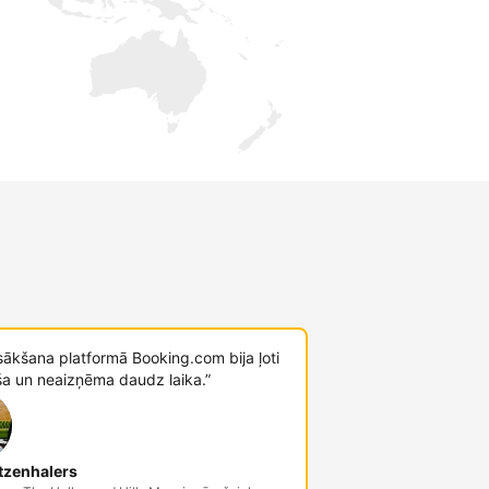
sākšana platformā Booking.com bija ļoti
ša un neaizņēma daudz laika.”
tzenhalers