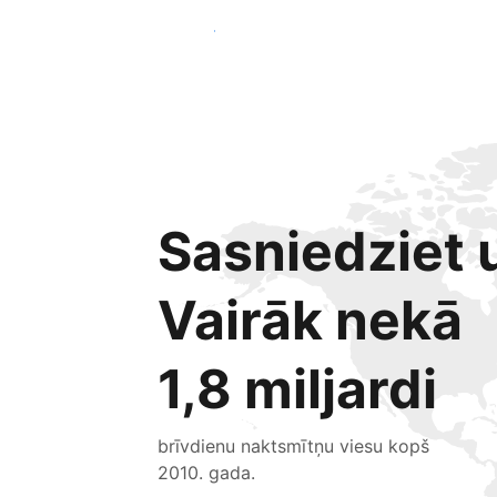
Sākt jau šodien
Sasniedziet u
Vairāk nekā
1,8 miljardi
brīvdienu naktsmītņu viesu kopš
2010. gada.