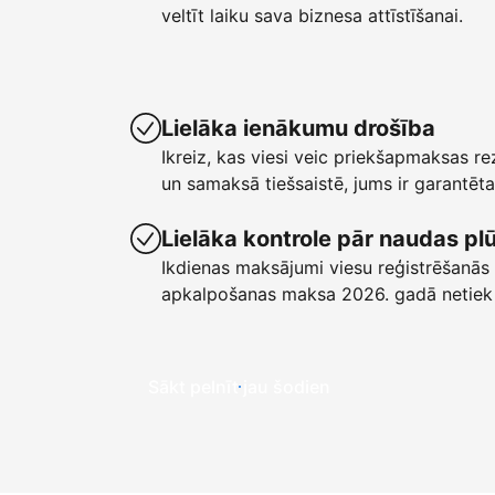
veltīt laiku sava biznesa attīstīšanai.
Lielāka ienākumu drošība
Ikreiz, kas viesi veic priekšapmaksas r
un samaksā tiešsaistē, jums ir garant
Lielāka kontrole pār naudas p
Ikdienas maksājumi viesu reģistrēšanās 
apkalpošanas maksa 2026. gadā netiek
Sākt pelnīt jau šodien