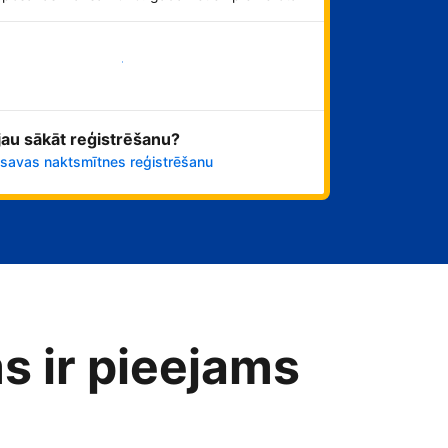
Sāciet tūlīt!
 jau sākāt reģistrēšanu?
 savas naktsmītnes reģistrēšanu
s ir pieejams