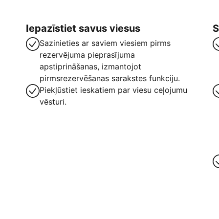
Iepazīstiet savus viesus
S
Sazinieties ar saviem viesiem pirms
rezervējuma pieprasījuma
apstiprināšanas, izmantojot
pirmsrezervēšanas sarakstes funkciju.
Piekļūstiet ieskatiem par viesu ceļojumu
vēsturi.