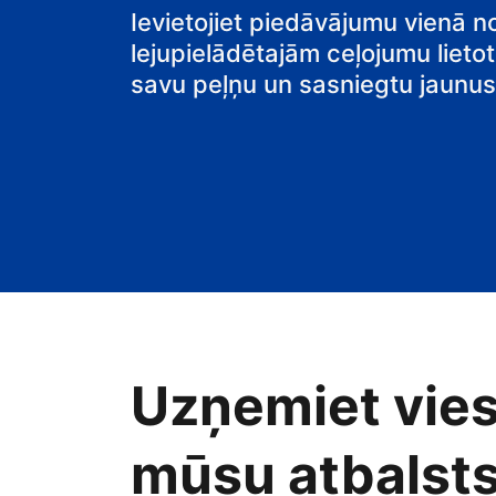
pansiju
Ievietojiet piedāvājumu vienā n
lejupielādētajām ceļojumu lietot
savu peļņu un sasniegtu jaunus 
Uzņemiet vies
mūsu atbalsts