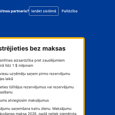
mītnes partneris?
Ienākt sistēmā
Palīdzība
strējieties bez maksas
smītnes aizsardzība pret zaudējumiem
ā līdz 1 $ miljonam
viesu uzņēmēju saņem pirmo rezervējumu
as laikā
ieties tūlītējus rezervējumus vai rezervējumu
rasīšanu
jums atvieglosim maksājumus
ājumu saņemšana katru dienu. Maksājumu
lpošanas maksa 2026. gadā netiek piemērota