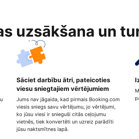
as uzsākšana un tu
Sāciet darbību ātri, pateicoties
I
viesu sniegtajiem vērtējumiem
M
p
ņu
Jums nav jāgaida, kad pirmais Booking.com
viesis sniegs savu vērtējumu, jo vērtējumi,
ko jūsu viesi ir snieguši citās ceļojumu
vietnēs, tiek konvertēti un uzreiz parādīti
jūsu naktsmītnes lapā.