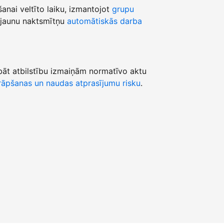
šanai veltīto laiku, izmantojot
grupu
jaunu naktsmītņu
automātiskās darba
āt atbilstību izmaiņām normatīvo aktu
āpšanas un naudas atprasījumu risku
.