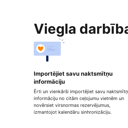
Viegla darbīb
Importējiet savu naktsmītņu
informāciju
Ērti un vienkārši importējiet savu naktsmīt
informāciju no citām ceļojumu vietnēm un
novērsiet virsnormas rezervējumus,
izmantojot kalendāru sinhronizāciju.