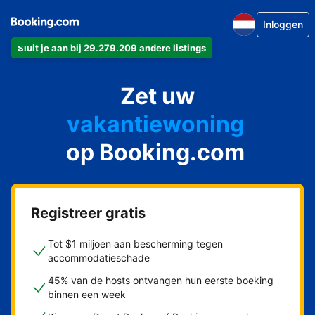
Inloggen
Sluit je aan bij 29.279.209 andere listings
appartement
Zet uw
hotel
vakantiewoning
op Booking.com
pension
bed & breakfast
Registreer gratis
Tot $1 miljoen aan bescherming tegen
accommodatieschade
45% van de hosts ontvangen hun eerste boeking
binnen een week