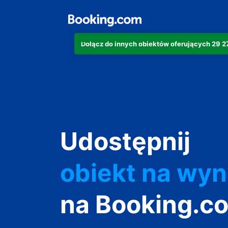
Dołącz do innych obiektów oferujących 29 
apartament
hotel
Udostępnij
obiekt na wy
wakacyjny
na Booking.c
pensjonat