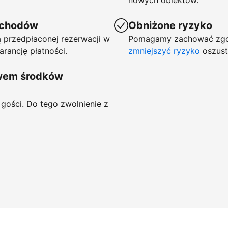
nowych obiektów.
ychodów
Obniżone ryzyko
 przedpłaconej rezerwacji w
Pomagamy zachować zgod
arancję płatności.
zmniejszyć ryzyko
oszust
ywem środków
gości. Do tego zwolnienie z