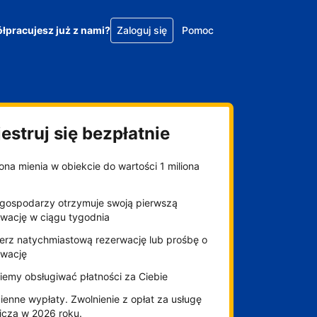
łpracujesz już z nami?
Zaloguj się
Pomoc
estruj się bezpłatnie
na mienia w obiekcie do wartości 1 miliona
gospodarzy otrzymuje swoją pierwszą
rwację w ciągu tygodnia
erz natychmiastową rezerwację lub prośbę o
rwację
iemy obsługiwać płatności za Ciebie
enne wypłaty. Zwolnienie z opłat za usługę
niczą w 2026 roku.