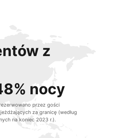
entów z
48% nocy
rezerwowano przez gości
jeżdżających za granicę (według
nych na koniec 2023 r.).