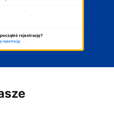
Zacznij już teraz
począłeś rejestrację?
j rejestrację
asze