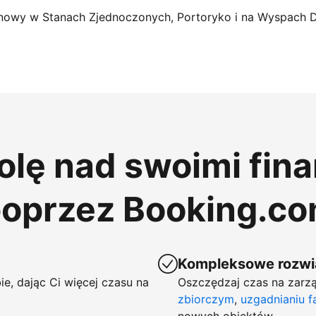
nowy w Stanach Zjednoczonych, Portoryko i na Wyspach 
rolę nad swoimi fin
poprzez Booking.c
Kompleksowe rozwią
ie, dając Ci więcej czasu na
Oszczędzaj czas na zarzą
zbiorczym
,
uzgadnianiu f