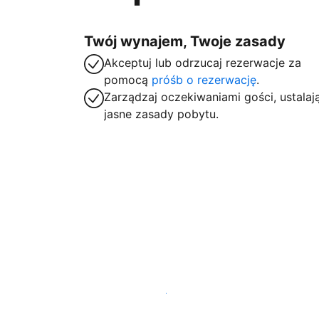
Twój wynajem, Twoje zasady
Akceptuj lub odrzucaj rezerwacje za
pomocą
próśb o rezerwację
.
Zarządzaj oczekiwaniami gości, ustalaj
jasne zasady pobytu.
Zarejestruj obiekt już dziś