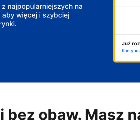
j z najpopularniejszych na
 aby więcej i szybciej
ynki.
Już roz
Kontynuu
i bez obaw. Masz n