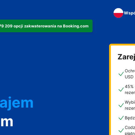
Wspó
279 209 opcji zakwaterowania na Booking.com
Zarej
Ochro
USD
45% 
najem
reze
Wybi
reze
om
Będz
Codzi
płat