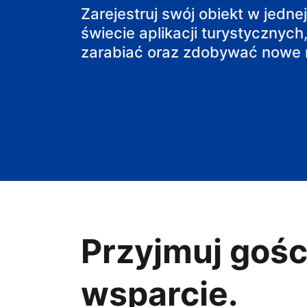
Zarejestruj swój obiekt w jedne
obiekt B&B
świecie aplikacji turystycznych,
zarabiać oraz zdobywać nowe r
Przyjmuj gośc
wsparcie.