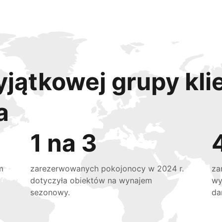
yjątkowej grupy kli
a
1 na 3
m
zarezerwowanych pokojonocy w 2024 r.
za
dotyczyła obiektów na wynajem
wy
sezonowy.
da