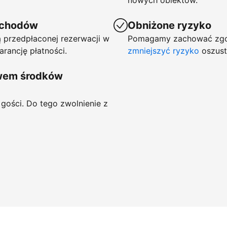
nowych obiektów.
ychodów
Obniżone ryzyko
 przedpłaconej rezerwacji w
Pomagamy zachować zgod
arancję płatności.
zmniejszyć ryzyko
oszust
ywem środków
gości. Do tego zwolnienie z