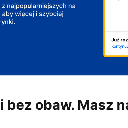
j z najpopularniejszych na
 aby więcej i szybciej
ynki.
Już roz
Kontynuu
i bez obaw. Masz n