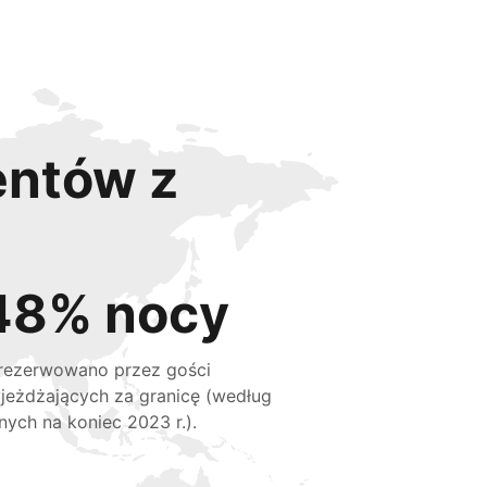
entów z
48% nocy
rezerwowano przez gości
jeżdżających za granicę (według
nych na koniec 2023 r.).