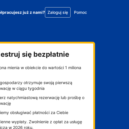
łpracujesz już z nami?
Zaloguj się
Pomoc
estruj się bezpłatnie
na mienia w obiekcie do wartości 1 miliona
gospodarzy otrzymuje swoją pierwszą
rwację w ciągu tygodnia
erz natychmiastową rezerwację lub prośbę o
rwację
iemy obsługiwać płatności za Ciebie
enne wypłaty. Zwolnienie z opłat za usługę
niczą w 2026 roku.