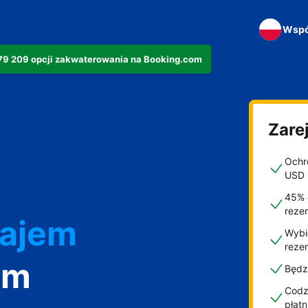
Wspó
279 209 opcji zakwaterowania na Booking.com
Zarej
Ochro
USD
45% 
reze
najem
Wybi
reze
om
Będz
Codzi
płat