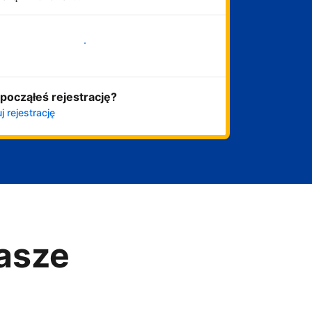
Zacznij już teraz
począłeś rejestrację?
j rejestrację
asze