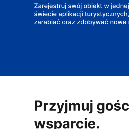
pensjonat
Zarejestruj swój obiekt w jedne
świecie aplikacji turystycznych,
obiekt B&B
zarabiać oraz zdobywać nowe r
Przyjmuj gośc
wsparcie.