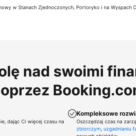
nowy w Stanach Zjednoczonych, Portoryko i na Wyspach 
rolę nad swoimi fin
poprzez Booking.c
Kompleksowe rozwią
ie, dając Ci więcej czasu na
Oszczędzaj czas na zarzą
zbiorczym
,
uzgadnianiu f