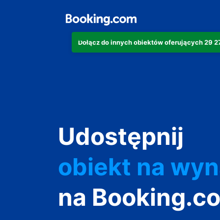
Dołącz do innych obiektów oferujących 29 
apartament
Udostępnij
hotel
obiekt na wy
wakacyjny
na Booking.c