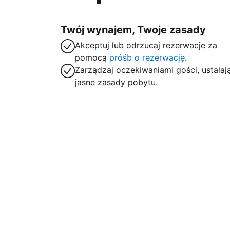
Twój wynajem, Twoje zasady
Akceptuj lub odrzucaj rezerwacje za
pomocą
próśb o rezerwację
.
Zarządzaj oczekiwaniami gości, ustalaj
jasne zasady pobytu.
Zarejestruj obiekt już dziś