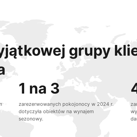
yjątkowej grupy kli
a
1 na 3
m
zarezerwowanych pokojonocy w 2024 r.
za
dotyczyła obiektów na wynajem
wy
sezonowy.
da