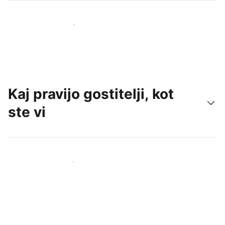
Pridobite nove goste še danes
Kaj pravijo gostitelji, kot
ste vi
Pridruži se drugim gostiteljem