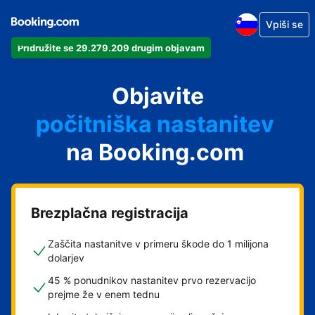
Vpiši se
Pridružite se 29.279.209 drugim objavam
svoj apartma
svoj hotel
Objavite
počitniška nastanitev
na Booking.com
svoje gostišče
svoj B&B
Brezplačna registracija
Zaščita nastanitve v primeru škode do 1 milijona
dolarjev
45 % ponudnikov nastanitev prvo rezervacijo
prejme že v enem tednu