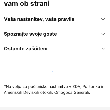
vam ob strani
Vaša nastanitev, vaša pravila
Spoznajte svoje goste
Ostanite zaščiteni
Danes ponudite nastanitev prek naše platforme
*Na voljo za počitniške nastanitve v ZDA, Portoriku in
Ameriških Deviških otokih. Omogoča Generali.