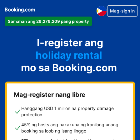
Mag-sign in
Samahan ang 29,279,209 pang property
apartment
I-register ang
hotel
holiday rental
mo sa Booking.com
guest house
bed and breakfast
Mag-register nang libre
Hanggang USD 1 million na property damage
protection
45% ng hosts ang nakakuha ng kanilang unang
booking sa loob ng isang linggo