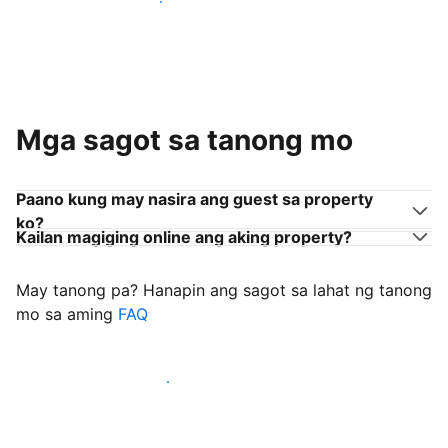
Sumama sa mga host na tulad mo
Mga sagot sa tanong mo
Paano kung may nasira ang guest sa property
ko?
Kailan magiging online ang aking property?
May tanong pa? Hanapin ang sagot sa lahat ng tanong
mo sa aming
FAQ
Simulang i-welcome ang mga guest