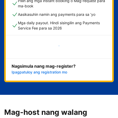
Piliin ang mga instant booking o Mag-request para
ma-book
Aasikasuhin namin ang payments para sa ‘yo
Mga daily payout. Hindi sisingilin ang Payments
Service Fee para sa 2026
Magsimula na
Nagsimula nang mag-register?
Ipagpatuloy ang registration mo
Mag-host nang walang