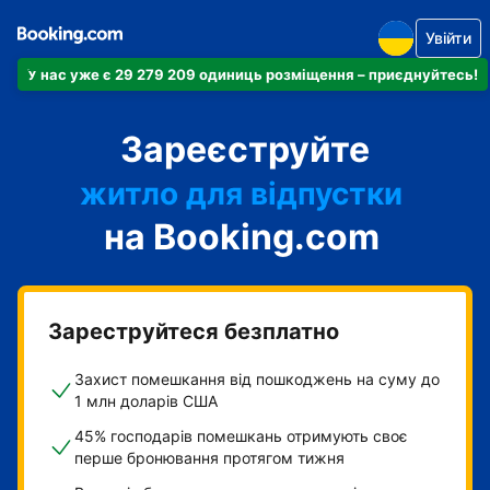
Увійти
У нас уже є 29 279 209 одиниць розміщення – приєднуйтесь!
апартаменти
Зареєструйте
готель
житло для відпустки
на Booking.com
гостьовий будинок
готель типу "ліжко і
сніданок"
Зареструйтеся безплатно
Захист помешкання від пошкоджень на суму до
1 млн доларів США
45% господарів помешкань отримують своє
перше бронювання протягом тижня