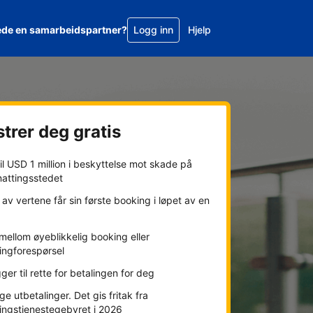
ede en samarbeidspartner?
Logg inn
Hjelp
trer deg gratis
l USD 1 million i beskyttelse mot skade på
nattingsstedet
av vertene får sin første booking i løpet av en
mellom øyeblikkelig booking eller
ingforespørsel
gger til rette for betalingen for deg
ge utbetalinger. Det gis fritak fra
ingstjenestegebyret i 2026