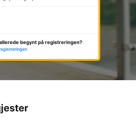
Kom i gang nå
allerede begynt på registreringen?
registreringen
gjester