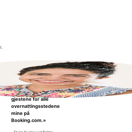
r.
«Jeg føler meg
tryggere av å vite at
jeg kan melde fra om
upassende
oppførsel fra
gjestene for alle
overnattingsstedene
mine på
Booking.com.»