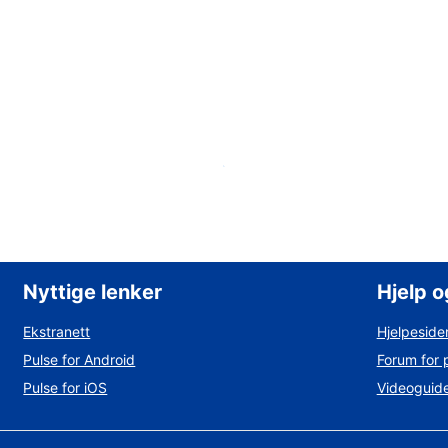
Legg til overnattingsstedet du eier
Nyttige lenker
Hjelp o
Ekstranett
Hjelpesider
Pulse for Android
Forum for 
Pulse for iOS
Videoguid