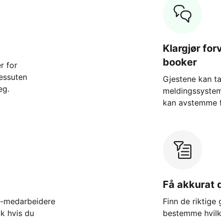
Klargjør fo
booker
r for
dessuten
Gjestene kan t
eg.
meldingssystem
kan avstemme f
Få akkurat 
t-medarbeidere
Finn de riktige
k hvis du
bestemme hvilke