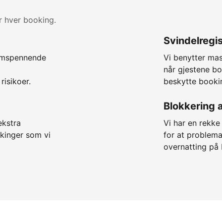
r hver booking.
Svindelregis
somspennende
Vi benytter ma
når gjestene bo
risikoer.
beskytte booki
Blokkering 
ekstra
Vi har en rekk
okinger som vi
for at problema
overnatting på