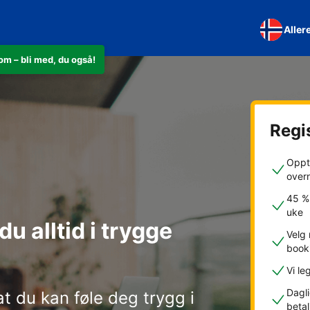
Aller
m – bli med, du også!
Regis
Oppti
over
45 % 
uke
 alltid i trygge
Velg 
book
Vi le
Dagli
 at du kan føle deg trygg i
betal