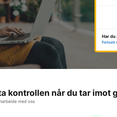
Har du 
Fortsett 
ta kontrollen når du tar imot 
amarbeide med oss