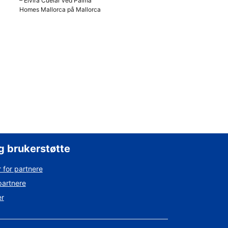
– Elvira Cuelar ved Palma
Homes Mallorca på Mallorca
g brukerstøtte
 for partnere
partnere
er