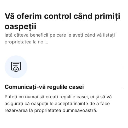
Vă oferim control când primiți
oaspeții
Iată câteva beneficii pe care le aveți când vă listați
proprietatea la noi...
Comunicați-vă regulile casei
A
Puteți nu numai să creați regulile casei, ci și să vă
Ec
asigurați că oaspeții le acceptă înainte de a face
st
rezervarea la proprietatea dumneavoastră.
ne