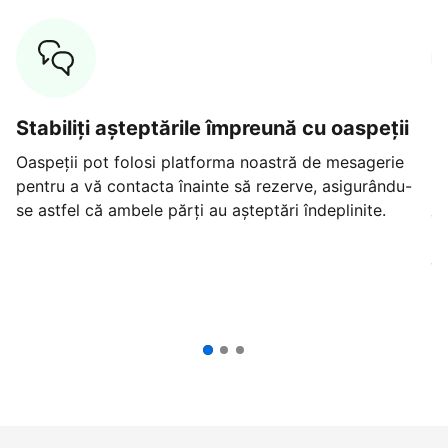
Stabiliți așteptările împreună cu oaspeții
O
n
Oaspeții pot folosi platforma noastră de mesagerie
pentru a vă contacta înainte să rezerve, asigurându-
Gă
se astfel că ambele părți au așteptări îndeplinite.
ca
re
ex