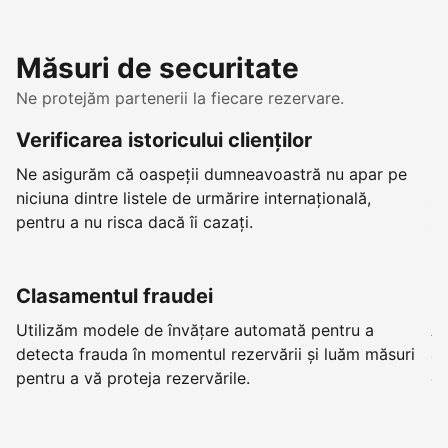
Măsuri de securitate
Ne protejăm partenerii la fiecare rezervare.
Verificarea istoricului clienților
R
Ne asigurăm că oaspeții dumneavoastră nu apar pe
Ch
niciuna dintre listele de urmărire internațională,
su
pentru a nu risca dacă îi cazați.
șt
Clasamentul fraudei
B
Utilizăm modele de învățare automată pentru a
Av
detecta frauda în momentul rezervării și luăm măsuri
as
pentru a vă proteja rezervările.
o 