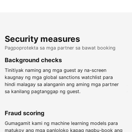
Security measures
Pagpoprotekta sa mga partner sa bawat booking
Background checks
R
Tinitiyak naming ang mga guest ay na-screen
K
kaugnay ng mga global sanctions watchlist para
mg
hindi malagay sa alanganin ang aming mga partner
ak
sa kanilang pagtanggap ng guest.
ca
Fraud scoring
G
Gumagamit kami ng machine learning models para
Ma
matukoy ang mga panloloko kapag nagbu-book ang
h