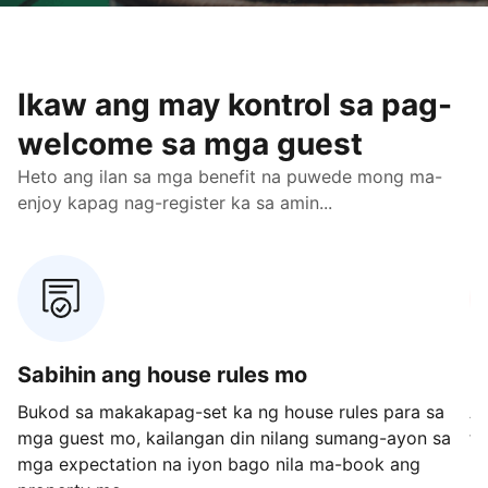
Ikaw ang may kontrol sa pag-
welcome sa mga guest
Heto ang ilan sa mga benefit na puwede mong ma-
enjoy kapag nag-register ka sa amin...
Sabihin ang house rules mo
M
Bukod sa makakapag-set ka ng house rules para sa
Av
mga guest mo, kailangan din nilang sumang-ayon sa
te
mga expectation na iyon bago nila ma-book ang
ka