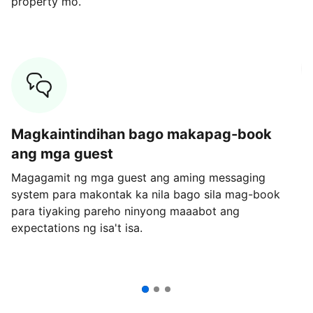
property mo.
M
Magkaintindihan bago makapag-book
Ha
ang mga guest
mo
m
Magagamit ng mga guest ang aming messaging
ng
system para makontak ka nila bago sila mag-book
para tiyaking pareho ninyong maaabot ang
expectations ng isa't isa.