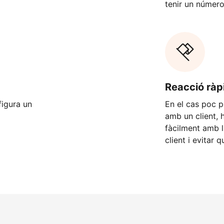
tenir un número 
Reacció ràp
figura un
En el cas poc p
amb un client, 
fàcilment amb l
client i evitar 