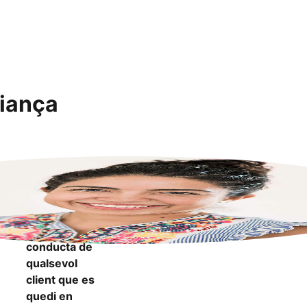
fiança
"Em sento
més segura
sabent que
puc informar
de mala
conducta de
qualsevol
client que es
quedi en