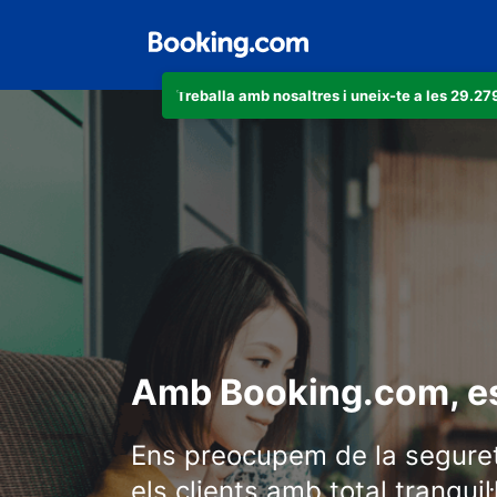
Treballa amb nosaltres i uneix-te a les 29.
Amb Booking.com, e
Ens preocupem de la seguret
els clients amb total tranquil·l