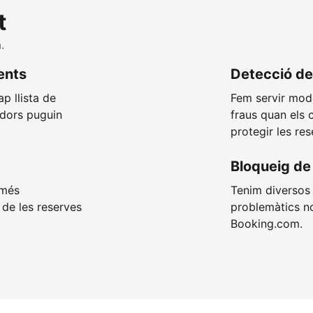
t
.
ients
Detecció de
p llista de
Fem servir mod
adors puguin
fraus quan els 
protegir les res
Bloqueig de 
 més
Tenim diversos 
de les reserves
problemàtics no
Booking.com.