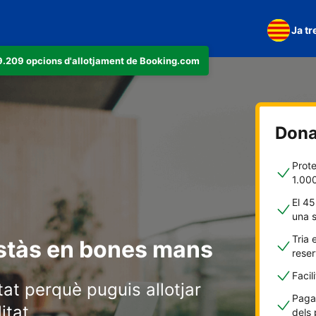
Ja tr
279.209 opcions d'allotjament de Booking.com
Dona'
Prote
1.00
El 45
una 
Tria 
stàs en bones mans
rese
Facil
at perquè puguis allotjar
Pagam
itat.
dels