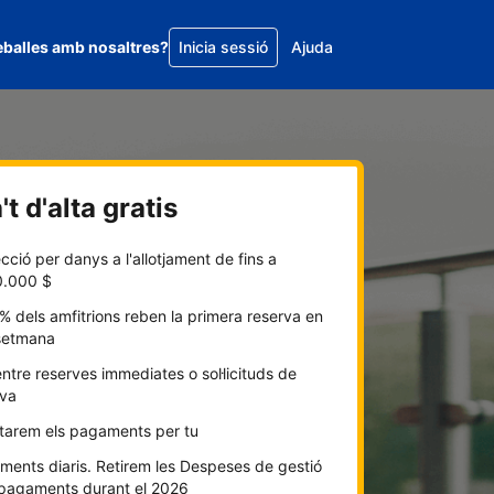
eballes amb nosaltres?
Inicia sessió
Ajuda
t d'alta gratis
cció per danys a l'allotjament de fins a
0.000 $
% dels amfitrions reben la primera reserva en
setmana
entre reserves immediates o sol·licituds de
rva
itarem els pagaments per tu
ents diaris. Retirem les Despeses de gestió
 pagaments durant el 2026