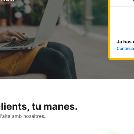
Ja has 
Continua 
clients, tu manes.
'alta amb nosaltres...