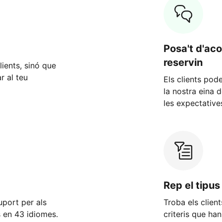
Posa't d'ac
reservin
ients, sinó que
r al teu
Els clients po
la nostra eina 
les expectativ
Rep el tipus
uport per als
Troba els client
s en 43 idiomes.
criteris que ha