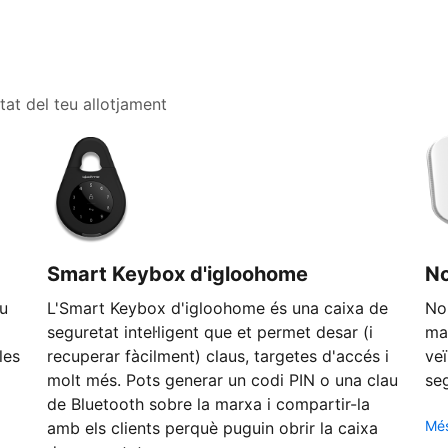
tat del teu allotjament
Smart Keybox d'igloohome
N
eu
L'Smart Keybox d'igloohome és una caixa de
No 
seguretat intel·ligent que et permet desar (i
man
les
recuperar fàcilment) claus, targetes d'accés i
veï
molt més. Pots generar un codi PIN o una clau
seg
de Bluetooth sobre la marxa i compartir-la
Més
amb els clients perquè puguin obrir la caixa