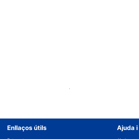
Dona d'alta un allotjament
Enllaços útils
Ajuda i