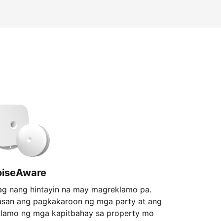
oiseAware
ag nang hintayin na may magreklamo pa.
asan ang pagkakaroon ng mga party at ang
klamo ng mga kapitbahay sa property mo