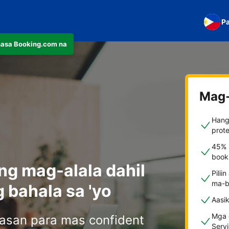
Pa
nasa Booking.com na
Mag-
Hang
prote
45% 
booki
ng mag-alala dahil
Pilii
ma-b
 bahala sa 'yo
Aasi
Mga d
tasan para mas confident
Serv