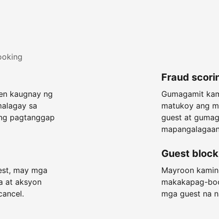
ooking
Fraud scori
een kaugnay ng
Gumagamit kami
malagay sa
matukoy ang m
ang pagtanggap
guest at guma
mapangalagaan
Guest block
est, may mga
Mayroon kaming
a at aksyon
makakapag-boo
cancel.
mga guest na n