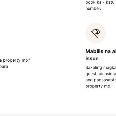
book ka - katu
number.
Mabilis na 
issue
sa property mo?
para
Sakaling magka
guest, pinasim
ang pagsasabi 
property mo.