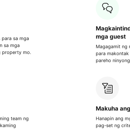
Magkaintin
mga guest
s para sa mga
on sa mga
Magagamit ng 
g property mo.
para makontak 
pareho ninyong
Makuha ang
aming team ng
Hanapin ang mg
 kaming
pag-set ng crit