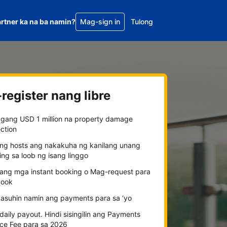
rtner ka na ba namin?
Mag-sign in
Tulong
register nang libre
gang USD 1 million na property damage
ction
ng hosts ang nakakuha ng kanilang unang
ng sa loob ng isang linggo
n ang mga instant booking o Mag-request para
ook
kasuhin namin ang payments para sa ‘yo
aily payout. Hindi sisingilin ang Payments
ice Fee para sa 2026