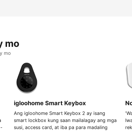
y mo
ay mo
igloohome Smart Keybox
N
Ang igloohome Smart Keybox 2 ay isang
'W
a
smart lockbox kung saan mailalagay ang mga
Iw
-
susi, access card, at iba pa para madaling
re