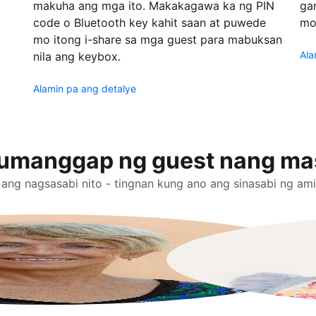
makuha ang mga ito. Makakagawa ka ng PIN
gam
code o Bluetooth key kahit saan at puwede
mo
mo itong i-share sa mga guest para mabuksan
Ala
nila ang keybox.
Alamin pa ang detalye
umanggap ng guest nang ma
 ang nagsasabi nito - tingnan kung ano ang sinasabi ng am