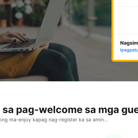
Nagsim
Ipagpatu
l sa pag-welcome sa mga gu
ng ma-enjoy kapag nag-register ka sa amin...