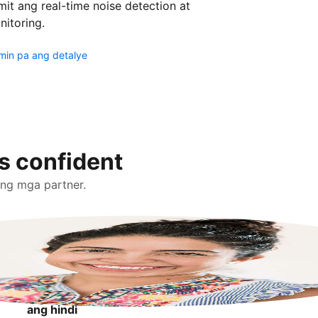
it ang real-time noise detection at
nitoring.
min pa ang detalye
s confident
ing mga partner.
"Mas
confident ako
dahil alam
kong puwede
kong i-report
ang hindi