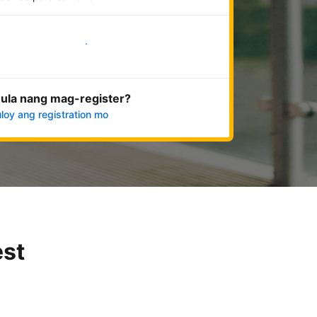
Magsimula na
ula nang mag-register?
loy ang registration mo
est